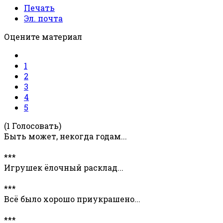
Печать
Эл. почта
Оцените материал
1
2
3
4
5
(1 Голосовать)
Быть может, некогда годам...
***
Игрушек ёлочный расклад...
***
Всё было хорошо приукрашено...
***