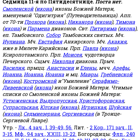
Седмица 11-я по Пятидесятнице.
Поста нет.
Смоленской
(
икона
) иконы Божией Матери,
именуемой "Одигитрия" (Путеводительница). Апп.
от 70-ти
Прохора
(
икона
),
Никанора
(
икона
),
Тимона
(
икона
) и
Пармена
диаконов. Свт.
Питирима
(
икона
),
еп. Тамбовского.
Собор
Тамбовских святых. Мч.
Иулиана
. Мч.
Евстафия
Анкирского. Мч.
Акакия
,
иже в Милете Карийском. Прп.
Павла
(
икона
)
Ксиропотамского. Прп.
Моисея
, чудотворца
Печерского. Сщмч.
Николая
диакона. Прмч.
Василия
, прмцц.
Анастасии
и
Елены
, мчч.
Арефы
,
Иоанна
,
Иоанна
,
Иоанна
и мц.
Мавры
.
Гребневской
(
икона
),
Костромской
и"Умиление"
Серафимо-
Дивеевской
(
икона
) икон Божией Матери. Чтимые
списки со Смоленской иконы Божией Матери:
Устюженская
,
Выдропусская
,
Христофоровская
,
Супрасльская
,
Югская
(
икона
),
Игрицкая
,
Шуйская
(
икона
),
Седмиезерная
,
Сергиевская
(в Троице-
Сергиевой Лавре).
Утр. -
Лк., 4 зач., I, 39-49, 56.
Лит. -
2 Кор., 171 зач., II,
3-15.
Мф., 94 зач., XXIII, 13-22.
Богородицы:
Флп., 240