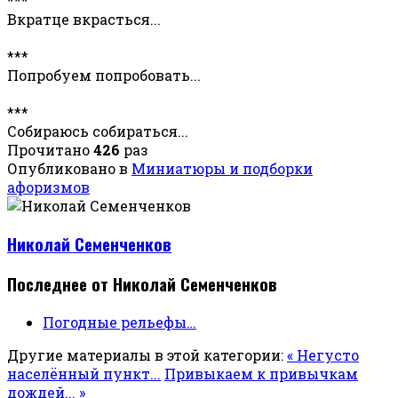
***
Вкратце вкрасться...
***
Попробуем попробовать...
***
Собираюсь собираться...
Прочитано
426
раз
Опубликовано в
Миниатюры и подборки
афоризмов
Николай Семенченков
Последнее от Николай Семенченков
Погодные рельефы…
Другие материалы в этой категории:
« Негусто
населённый пункт...
Привыкаем к привычкам
дождей... »