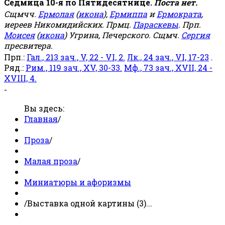
Седмица 10-я по Пятидесятнице.
Поста нет.
Сщмчч.
Ермолая
(
икона
),
Ермиппа
и
Ермократа
,
иереев Никомидийских. Прмц.
Параскевы
. Прп.
Моисея
(
икона
) Угрина, Печерского. Сщмч.
Сергия
пресвитера.
Прп.:
Гал., 213 зач., V, 22 - VI, 2.
Лк., 24 зач., VI, 17-23
.
Ряд.:
Рим., 119 зач., XV, 30-33.
Мф., 73 зач., XVII, 24 -
XVIII, 4.
-
Вы здесь:
Главная
/
Проза
/
Малая проза
/
Миниатюры и афоризмы
/
Выставка одной картины (3)...