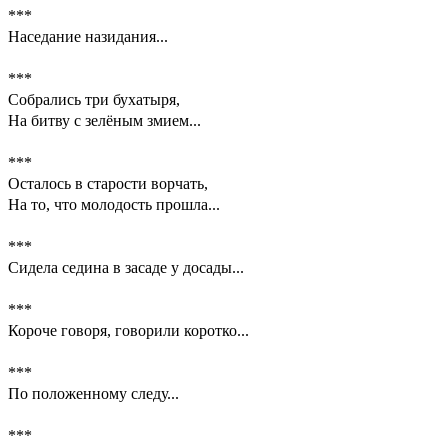
***
Наседание назидания...
***
Собрались три бухатыря,
На битву с зелёным змием...
***
Осталось в старости ворчать,
На то, что молодость прошла...
***
Сидела седина в засаде у досады...
***
Короче говоря, говорили коротко...
***
По положенному следу...
***