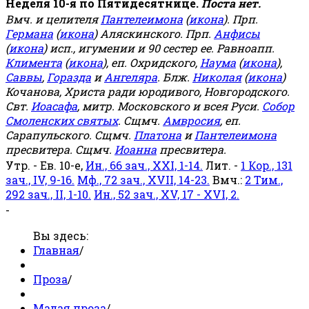
Неделя 10-я по Пятидесятнице.
Поста нет.
Вмч. и целителя
Пантелеимона
(
икона
). Прп.
Германа
(
икона
) Аляскинского. Прп.
Анфисы
(
икона
) исп., игумении и 90 сестер ее. Равноапп.
Климента
(
икона
), еп. Охридского,
Наума
(
икона
),
Саввы
,
Горазда
и
Ангеляра
. Блж.
Николая
(
икона
)
Кочанова, Христа ради юродивого, Новгородского.
Свт.
Иоасафа
, митр. Московского и всея Руси.
Собор
Смоленских святых
. Сщмч.
Амвросия
, еп.
Сарапульского. Сщмч.
Платона
и
Пантелеимона
пресвитера. Сщмч.
Иоанна
пресвитера.
Утр. - Ев. 10-е,
Ин., 66 зач., XXI, 1-14.
Лит. -
1 Кор., 131
зач., IV, 9-16.
Мф., 72 зач., XVII, 14-23.
Вмч.:
2 Тим.,
292 зач., II, 1-10.
Ин., 52 зач., XV, 17 - XVI, 2.
-
Вы здесь:
Главная
/
Проза
/
Малая проза
/