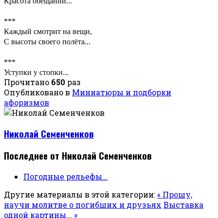
Красота обещаний...
***
Каждый смотрит на вещи,
С высоты своего полёта...
***
Уступки у стопки...
Прочитано
650
раз
Опубликовано в
Миниатюры и подборки
афоризмов
Николай Семенченков
Последнее от Николай Семенченков
Погодные рельефы…
Другие материалы в этой категории:
« Прошу,
научи молитве о погибших и друзьях
Выставка
одной картины... »