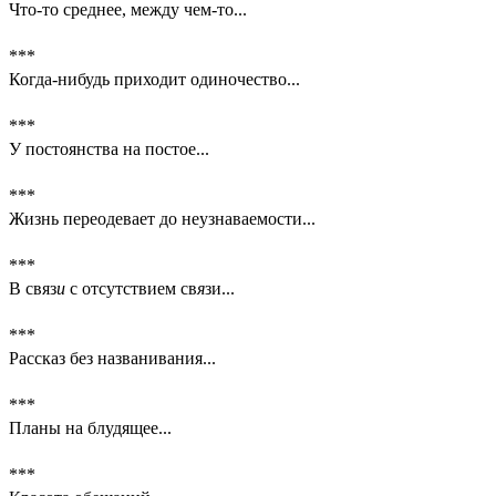
Что-то среднее, между чем-то...
***
Когда-нибудь приходит одиночество...
***
У постоянства на постое...
***
Жизнь переодевает до неузнаваемости...
***
В связ
и
с отсутствием св
я
зи...
***
Рассказ без названивания...
***
Планы на блудящее...
***