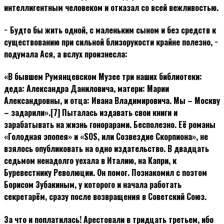
интеллигентным человеком и отказал со всей вежливостью.
− Будто бы жить одной, с маленьким сыном и без средств к
существованию при сильной близорукости крайне полезно, −
подумала Ася, а вслух произнесла:
«В бывшем Румянцевском Музее три наших библиотеки:
деда: Александра Даниловича, матери: Марии
Александровны, и отца: Ивана Владимировича. Мы – Москву
– задарили».[7] Пыталась издавать свои книги и
зарабатывать на жизнь гонорарами. Бесполезно. Её романы
«Голодная эпопея» и «SOS, или Созвездие Скорпиона», не
взялось опубликовать на одно издательство. В двадцать
седьмом ненадолго уехала в Италию, на Капри, к
Буревестнику Революции. Он помог. Познакомил с поэтом
Борисом Зубакиным, у которого и начала работать
секретарём, сразу после возвращения в Советский Союз.
За что и поплатилась! Арестовали в тридцать третьем, ибо