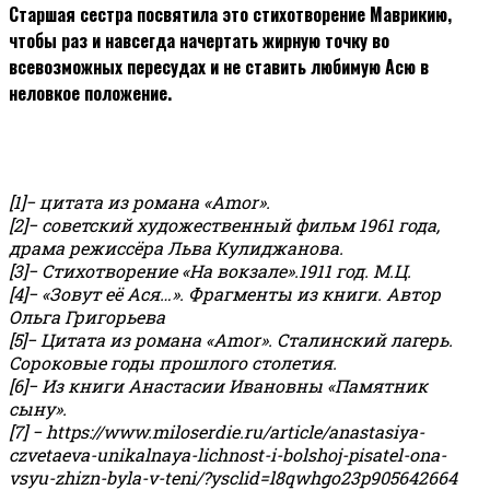
Старшая сестра посвятила это стихотворение Маврикию,
чтобы раз и навсегда начертать жирную точку во
всевозможных пересудах и не ставить любимую Асю в
неловкое положение.
[1]− цитата из романа «Amor».
[2]− советский художественный фильм 1961 года,
драма режиссёра Льва Кулиджанова.
[3]− Стихотворение «На вокзале».1911 год. М.Ц.
[4]− «Зовут её Ася…». Фрагменты из книги. Автор
Ольга Григорьева
[5]− Цитата из романа «Аmor». Сталинский лагерь.
Сороковые годы прошлого столетия.
[6]− Из книги Анастасии Ивановны «Памятник
сыну».
[7] − https://www.miloserdie.ru/article/anastasiya-
czvetaeva-unikalnaya-lichnost-i-bolshoj-pisatel-ona-
vsyu-zhizn-byla-v-teni/?ysclid=l8qwhgo23p905642664