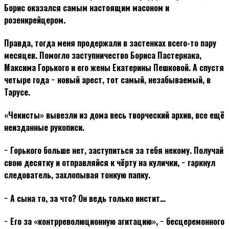
Борис оказался самым настоящим масоном и
розенкрейцером.
Правда, тогда меня продержали в застенках всего-то пару
месяцев. Помогло заступничество Бориса Пастернака,
Максима Горького и его жены Екатерины Пешковой. А спустя
четыре года − новый арест, тот самый, незабываемый, в
Тарусе.
«Чекисты» вывезли из дома весь творческий архив, все ещё
неизданные рукописи.
− Горького больше нет, заступиться за тебя некому. Получай
свою десятку и отправляйся к чёрту на кулички, − гаркнул
следователь, захлопывая тонкую папку.
− А сына то, за что? Он ведь только инстит…
− Его за «контрреволюционную агитацию», − бесцеремонного