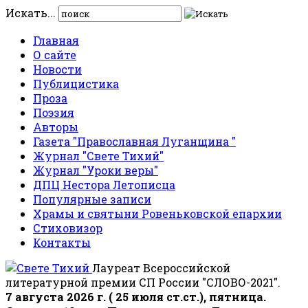
Искать...
Главная
О сайте
Новости
Публицистика
Проза
Поэзия
Авторы
Газета "Православная Луганщина "
Журнал "Свете Тихий"
Журнал "Уроки веры"
ДПЦ Нестора Летописца
Популярные записи
Храмы и святыни Ровеньковской епархии
Стиховизор
Контакты
Лауреат Всероссийской
литературной премии СП России "СЛОВО-2021".
7 августа 2026 г. ( 25 июля ст.ст.), пятница.