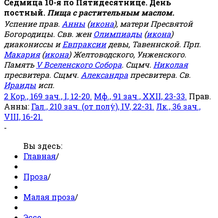
Седмица 10-я по Пятидесятнице. День
постный.
Пища с растительным маслом.
Успение прав.
Анны
(
икона
), матери Пресвятой
Богородицы. Свв. жен
Олимпиады
(
икона
)
диакониссы и
Евпраксии
девы, Тавеннской. Прп.
Макария
(
икона
) Желтоводского, Унженского.
Память
V Вселенского Собора
. Сщмч.
Николая
пресвитера. Сщмч.
Александра
пресвитера. Св.
Ираиды
исп.
2 Кор., 169 зач., I, 12-20.
Мф., 91 зач., XXII, 23-33.
Прав.
Анны:
Гал., 210 зач. (от полу́), IV, 22-31.
Лк., 36 зач.,
VIII, 16-21.
-
Вы здесь:
Главная
/
Проза
/
Малая проза
/
Эссе