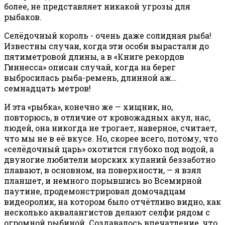
более, не представляет никакой угрозы для
рыбаков.
Селёдочный король - очень даже солидная рыба!
Известны случаи, когда эти особи вырастали до
пятиметровой длины, а в «Книге рекордов
Гиннесса» описан случай, когда на берег
выбросилась рыба-ремень, длинной аж…
семнадцать метров!
И эта «рыбка», конечно же — хищник, но,
повторюсь, в отличие от кровожадных акул, нас,
людей, она никогда не трогает, наверное, считает,
что мы не в её вкусе. Но, скорее всего, потому, что
«селёдочный царь» охотится глубоко под водой, а
двуногие любители морских купаний беззаботно
плавают, в основном, на поверхности, — я взял
планшет, и немного порывшись во Всемирной
паутине, продемонстрировал домочадцам
видеоролик, на котором было отчётливо видно, как
несколько аквалангистов делают селфи рядом с
огромной рыбиной. Создавалось впечатление, что