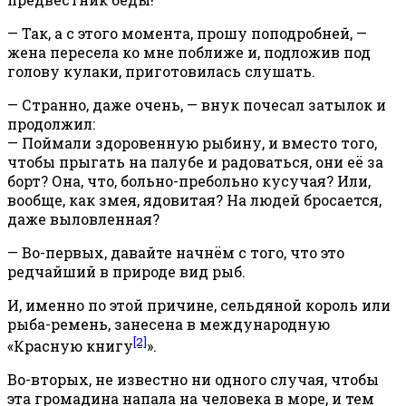
— Так, а с этого момента, прошу поподробней, —
жена пересела ко мне поближе и, подложив под
голову кулаки, приготовилась слушать.
— Странно, даже очень, — внук почесал затылок и
продолжил:
— Поймали здоровенную рыбину, и вместо того,
чтобы прыгать на палубе и радоваться, они её за
борт? Она, что, больно-пребольно кусучая? Или,
вообще, как змея, ядовитая? На людей бросается,
даже выловленная?
— Во-первых, давайте начнём с того, что это
редчайший в природе вид рыб.
И, именно по этой причине, сельдяной король или
рыба-ремень, занесена в международную
[2]
«Красную книгу
».
Во-вторых, не известно ни одного случая, чтобы
эта громадина напала на человека в море, и тем