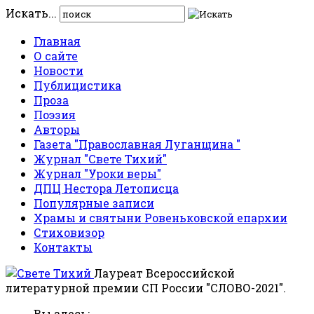
Искать...
Главная
О сайте
Новости
Публицистика
Проза
Поэзия
Авторы
Газета "Православная Луганщина "
Журнал "Свете Тихий"
Журнал "Уроки веры"
ДПЦ Нестора Летописца
Популярные записи
Храмы и святыни Ровеньковской епархии
Стиховизор
Контакты
Лауреат Всероссийской
литературной премии СП России "СЛОВО-2021".
Вы здесь: