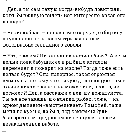
— Дед, а ты сам такую когда-нибудь ловил или,
хотя бы вживую видел? Вот интересно, какая она
на вкус?
— Несъедобная, — недовольно ворчу я, отбирая у
внука планшет и рассматривая на нём
фотографию сельдяного короля.
— Что, совсем? Ни капельки несъедобная?! А если
целый полк бабушек её в рыбные котлеты
перемелет и пожарит на масле? Тогда тоже есть
нельзя будет? Она, наверное, такая огромная
вымахала, потому что, такую длиннющую, там в
океане никто слопать не может или, просто, не
посмеет?! Дед, а расскажи о ней, ну пожалуйста.
Ты же всё знаешь, и о всяких рыбах, тоже, — на
одном дыхании «выстреливает» Тимофей, таща
меня на кухню, дабы я, под каким-нибудь
благородным предлогом не вернулся к своей
незаконченной работе.