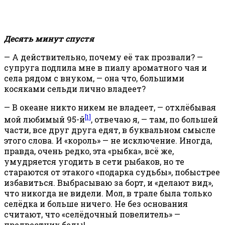
Десять минут спустя
— А действительно, почему её так прозвали? —
супруга подлила мне в пиалу ароматного чая и
села рядом с внуком, — она что, большими
косяками сельди лично владеет?
— В океане никто никем не владеет, — отхлёбывая
[1]
мой любимый 95-й
, отвечаю я, — там, по большей
части, все друг друга едят, в буквальном смысле
этого слова. И «король» — не исключение. Иногда,
правда, очень редко, эта «рыбка», всё же,
умудряется угодить в сети рыбаков, но те
стараются от этакого «подарка судьбы», побыстрее
избавиться. Выбрасываю за борт, и «делают вид»,
что никогда не видели. Мол, в трале была только
селёдка и больше ничего. Не без основания
считают, что «селёдочный повелитель» —
предвестник беды!