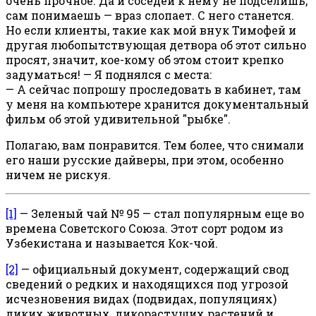
очень прочное. Да и соседей к нему не подселишь,
сам понимаешь — враз слопает. С него станется.
Но если клиенты, такие как мой внук Тимофей и
другая любопытствующая детвора об этот сильно
просят, значит, кое-кому об этом стоит крепко
задуматься! — Я поднялся с места:
— А сейчас попрошу проследовать в кабинет, там
у меня на компьютере хранится документальный
фильм об этой удивительной "рыбке".
Полагаю, вам понравится. Тем более, что снимали
его наши русские дайверы, при этом, особенно
ничем не рискуя.
[1]
— Зеленый чай № 95 — стал популярным еще во
времена Советского Союза. Этот сорт родом из
Узбекистана и называется Кок-чой.
[2]
— официальный документ, содержащий свод
сведений о редких и находящихся под угрозой
исчезновения видах (подвидах, популяциях)
диких животных, дикорастущих растений и