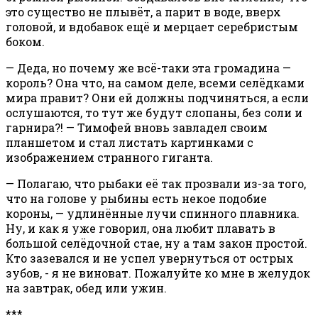
это существо не плывёт, а парит в воде, вверх
головой, и вдобавок ещё и мерцает серебристым
боком.
— Деда, но почему же всё-таки эта громадина —
король? Она что, на самом деле, всеми селёдками
мира правит? Они ей должны подчиняться, а если
ослушаются, то тут же будут слопаны, без соли и
гарнира?! — Тимофей вновь завладел своим
планшетом и стал листать картинками с
изображением странного гиганта.
— Полагаю, что рыбаки её так прозвали из-за того,
что на голове у рыбины есть некое подобие
короны, — удлинённые лучи спинного плавника.
Ну, и как я уже говорил, она любит плавать в
большой селёдочной стае, ну а там закон простой.
Кто зазевался и не успел увернуться от острых
зубов, - я не виноват. Пожалуйте ко мне в желудок
на завтрак, обед или ужин.
***