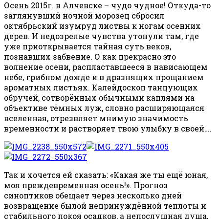
Осень 2015г. в Алчевске – чудо чудное! Откуда-то
заглянувший ночной морозец сбросил
октябрьский изумруд листвы к ногам осенних
дерев.
И недозрелые чувства утонули там, где
уже приоткрывается тайная суть веков,
познавших забвение. О как прекрасно это
волнение осени, распластавшееся в нависающем
небе, грибном дожде и в дразнящих прощанием
ароматных листьях. Калейдоскоп танцующих
обручей, сотворённых обычными каплями на
объективе тёмных луж, словно расширяющаяся
вселенная, отрезвляет мнимую значимость
временности и растворяет твою улыбку в своей….
Так и хочется ей сказать: «Какая же ты ещё юная,
моя преждевременная осень!». Прогноз
синоптиков обещает через несколько дней
возвращение былой непринуждённой теплоты и
стабильного покоя осадков, а непослушная душа,