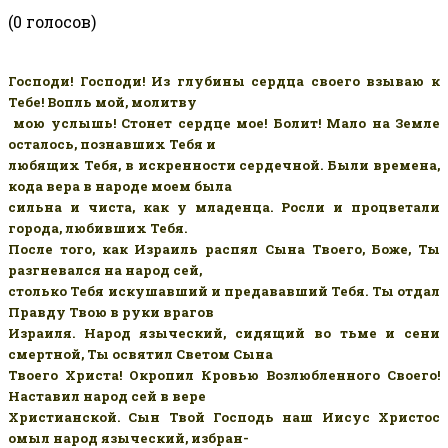
(0 голосов)
Господи! Господи! Из глубины сердца своего взываю к
Тебе! Вопль мой, молитву
мою услышь! Стонет сердце мое! Болит! Мало на Земле
осталось, познавших Тебя и
любящих Тебя, в искренности сердечной. Были времена,
кода вера в народе моем была
сильна и чиста, как у младенца. Росли и процветали
города, любивших Тебя.
После того, как Израиль распял Сына Твоего, Боже, Ты
разгневался на народ сей,
столько Тебя искушавший и предававший Тебя. Ты отдал
Правду Твою в руки врагов
Израиля. Народ языческий, сидящий во тьме и сени
смертной, Ты освятил Светом Сына
Твоего Христа! Окропил Кровью Возлюбленного Своего!
Наставил народ сей в вере
Христианской. Сын Твой Господь наш Иисус Христос
омыл народ языческий, избран-