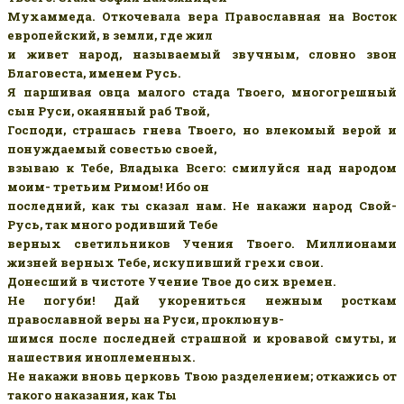
Мухаммеда. Откочевала вера Православная на Восток
европейский, в земли, где жил
и живет народ, называемый звучным, словно звон
Благовеста, именем Русь.
Я паршивая овца малого стада Твоего, многогрешный
сын Руси, окаянный раб Твой,
Господи, страшась гнева Твоего, но влекомый верой и
понуждаемый совестью своей,
взываю к Тебе, Владыка Всего: смилуйся над народом
моим- третьим Римом! Ибо он
последний, как ты сказал нам. Не накажи народ Свой-
Русь, так много родивший Тебе
верных светильников Учения Твоего. Миллионами
жизней верных Тебе, искупивший грехи свои.
Донесший в чистоте Учение Твое до сих времен.
Не погуби! Дай укорениться нежным росткам
православной веры на Руси, проклюнув-
шимся после последней страшной и кровавой смуты, и
нашествия иноплеменных.
Не накажи вновь церковь Твою разделением; откажись от
такого наказания, как Ты