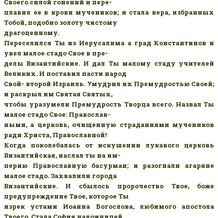
Своего силой гонений и пере-
плавил ее в крови мучеников; и стала вера, избранных
Тобой, подобно золоту чистому
драгоценному.
Переселился Ты из Иерусалима а град Константинов и
увел малое стадо Свое в пре-
делы Византийские. И дал Ты малому стаду учителей
Великих. И поставил пасти народ
Свой- второй Израиль. Умудрил их Премудростью Своей;
и раскрыл им Святая Святых,
чтобы уразумели Премудрость Творца всего. Назвал Ты
малое стадо Свое: Православ-
ными, а церковь, очищенную страданиями мучеников
ради Христа, Православной!
Когда поколебалась от искушении лукавого церковь
Византийская, наслал ты на им-
перию Православную басурман; и разогнали агаряне
малое стадо. Захвалили города
Византийские. И сбылось пророчество Твое, боже
предупреждение Твое, которое Ты
изрек устами Иоанна Богослова, любимого апостола
Твоего. Стала София наложницей