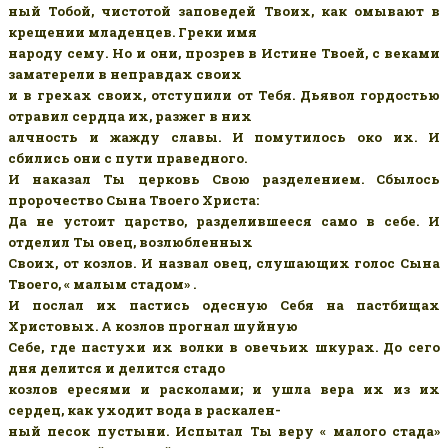
ный Тобой, чистотой заповедей Твоих, как омывают в
крещении младенцев. Греки имя
народу сему. Но и они, прозрев в Истине Твоей, с веками
заматерели в неправдах своих
и в грехах своих, отступили от Тебя. Дьявол гордостью
отравил сердца их, разжег в них
алчность и жажду славы. И помутилось око их. И
сбились они с пути праведного.
И наказал Ты церковь Свою разделением. Сбылось
пророчество Сына Твоего Христа:
Да не устоит царство, разделившееся само в себе. И
отделил Ты овец, возлюбленных
Своих, от козлов. И назвал овец, слушающих голос Сына
Твоего, « малым стадом» .
И послал их пастись одесную Себя на пастбищах
Христовых. А козлов прогнал шуйную
Себе, где пастухи их волки в овечьих шкурах. До сего
дня делится и делится стадо
козлов ересями и расколами; и ушла вера их из их
сердец, как уходит вода в раскален-
ный песок пустыни. Испытал Ты веру « малого стада»