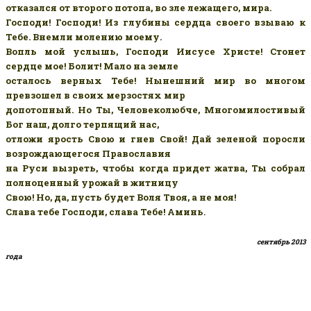
отказался от второго потопа, во зле лежащего, мира.
Господи! Господи! Из глубины сердца своего взываю к
Тебе. Внемли молению моему.
Вопль мой услышь, Господи Иисусе Христе! Стонет
сердце мое! Болит! Мало на земле
осталось верных Тебе! Нынешний мир во многом
превзошел в своих мерзостях мир
допотопный. Но Ты, Человеколюбче, Многомилостивый
Бог наш, долго терпящий нас,
отложи ярость Свою и гнев Свой! Дай зеленой поросли
возрождающегося Православия
на Руси вызреть, чтобы когда придет жатва, Ты собрал
полноценный урожай в житницу
Свою! Но, да, пусть будет Воля Твоя, а не моя!
.
Слава тебе Господи, слава Тебе! Аминь
сентябрь 2013
года