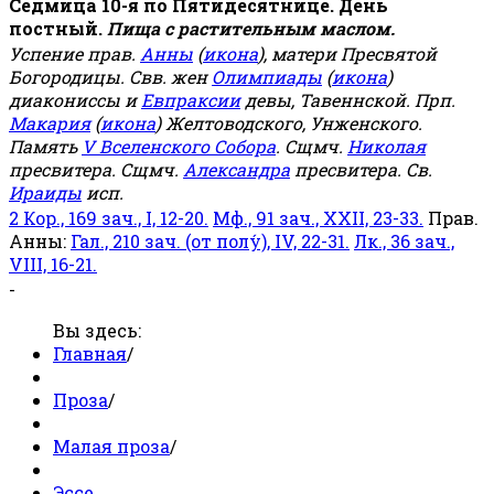
Седмица 10-я по Пятидесятнице. День
постный.
Пища с растительным маслом.
Успение прав.
Анны
(
икона
), матери Пресвятой
Богородицы. Свв. жен
Олимпиады
(
икона
)
диакониссы и
Евпраксии
девы, Тавеннской. Прп.
Макария
(
икона
) Желтоводского, Унженского.
Память
V Вселенского Собора
. Сщмч.
Николая
пресвитера. Сщмч.
Александра
пресвитера. Св.
Ираиды
исп.
2 Кор., 169 зач., I, 12-20.
Мф., 91 зач., XXII, 23-33.
Прав.
Анны:
Гал., 210 зач. (от полу́), IV, 22-31.
Лк., 36 зач.,
VIII, 16-21.
-
Вы здесь:
Главная
/
Проза
/
Малая проза
/
Эссе