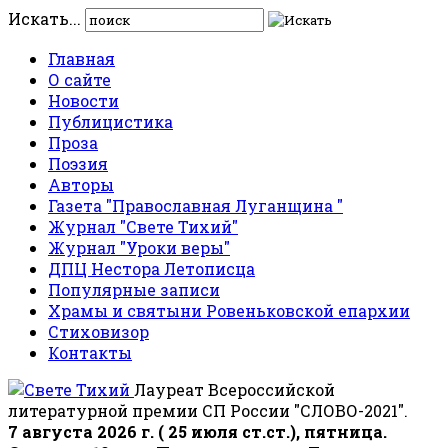
Искать...
Главная
О сайте
Новости
Публицистика
Проза
Поэзия
Авторы
Газета "Православная Луганщина "
Журнал "Свете Тихий"
Журнал "Уроки веры"
ДПЦ Нестора Летописца
Популярные записи
Храмы и святыни Ровеньковской епархии
Стиховизор
Контакты
Лауреат Всероссийской
литературной премии СП России "СЛОВО-2021".
7 августа 2026 г. ( 25 июля ст.ст.), пятница.