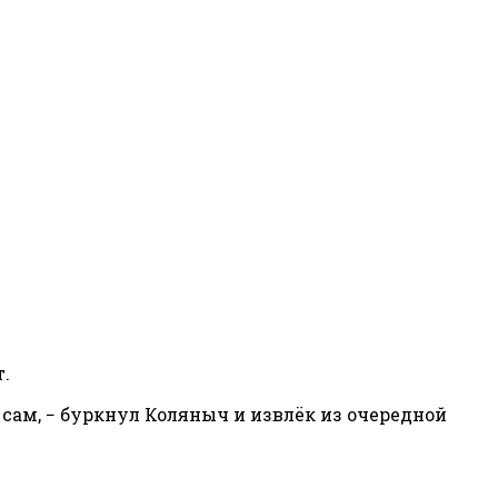
т.
 сам, − буркнул Коляныч и извлёк из очередной