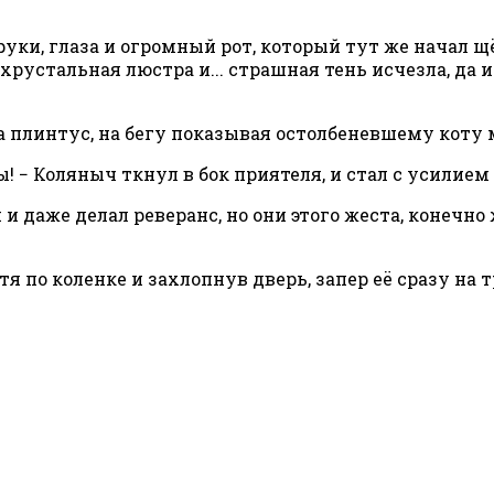
уки, глаза и огромный рот, который тут же начал щ
рустальная люстра и... страшная тень исчезла, да 
 плинтус, на бегу показывая остолбеневшему коту 
ы! − Коляныч ткнул в бок приятеля, и стал с усилие
 даже делал реверанс, но они этого жеста, конечно 
 по коленке и захлопнув дверь, запер её сразу на т