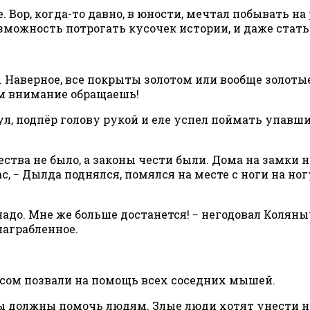
Вор, когда-то давно, в юности, мечтал побывать на
озможность потрогать кусочек истории, и даже стать
о. Наверное, все покрыты золотом или вообще золоты
ам внимание обращаешь!
стул, подпёр голову рукой и еле успел поймать упа
ества не было, а законы чести были. Дома на замки н
ас, − Дылда поднялся, помялся на месте с ноги на но
 надо. Мне же больше достанется! − негодовал Коляны
награбленное.
исом позвали на помощь всех соседних мышей.
о мы должны помочь людям. Злые люди хотят унести 