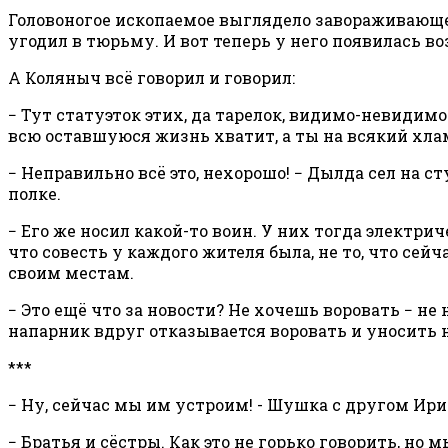
Головоногое ископаемое выглядело завораживающе. 
угодил в тюрьму. И вот теперь у него появилась в
А Коляныч всё говорил и говорил:
− Тут статуэток этих, да тарелок, видимо-невидим
всю оставшуюся жизнь хватит, а ты на всякий хл
− Неправильно всё это, нехорошо! − Дылда сел на 
полке.
− Его же носил какой-то воин. У них тогда электрич
что совесть у каждого жителя была, не то, что сейч
своим местам.
− Это ещё что за новости? Не хочешь воровать − не
напарник вдруг отказывается воровать и уносить 
***
− Ну, сейчас мы им устроим! - Шушка с другом Ир
− Братья и сёстры. Как это не горько говорить, н