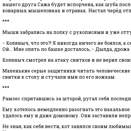
нашего друга Сажа будет испорчена, как шуба посл
коварных мышеловках и отравах. Настал черёд отпл
***
Мыши забрались на полку с рукописями и уже оттуд
− Коляныч, что это?! Я никогда ничего не боялся, 
Ой… Мне опять по башке досталось, − Дылда, дрожа о
Коляныч смотрел на атаку свитков и не верил своим 
Маленькие серые защитники читать человеческие м
свитки к столу и стучали ими по его ножкам.
***
Рамзес спрятавшись за шторой, ругал себя после
Ему хотелось немедленно разогнать это нахальное м
удалось ему и даже домовому. Они заставили непр
Не зная, как себя вести, кот занялся своим любим