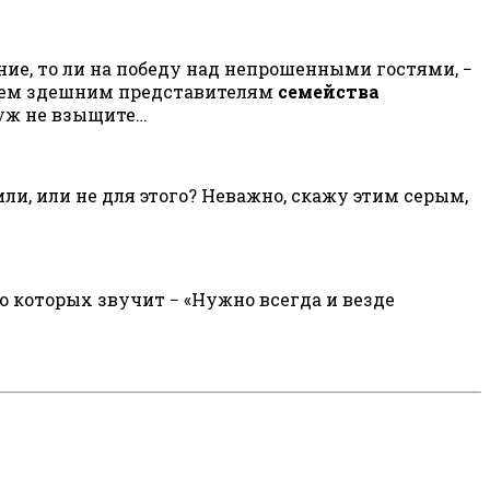
ие, то ли на победу над непрошенными гостями, −
 всем здешним представителям
семейства
 уж не взыщите…
или, или не для этого? Неважно, скажу этим серым,
о которых звучит − «Нужно всегда и везде