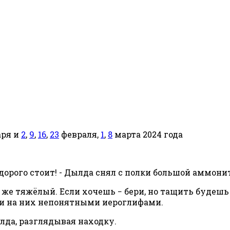
ря и
2
,
9
,
16
,
23
февраля,
1
,
8
марта 2024 года
дорого стоит! - Дылда снял с полки большой аммони
н же тяжёлый. Если хочешь − бери, но тащить будешь
и на них непонятными иероглифами.
ылда, разглядывая находку.