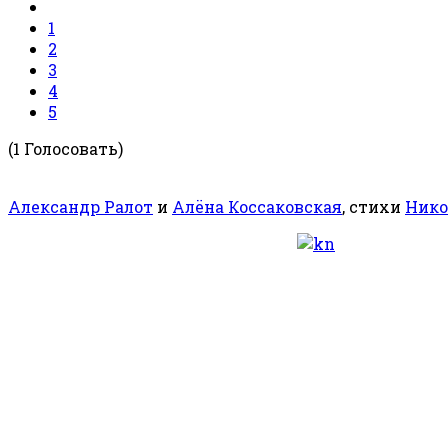
1
2
3
4
5
(1 Голосовать)
Александр Ралот
и
Алёна Коссаковская
, стихи
Нико