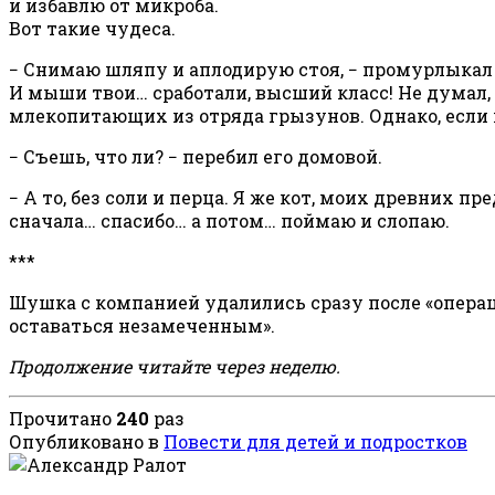
и избавлю от микроба.
Вот такие чудеса.
− Снимаю шляпу и аплодирую стоя, − промурлыкал 
И мыши твои… сработали, высший класс! Не думал,
млекопитающих из отряда грызунов. Однако, если 
− Съешь, что ли? − перебил его домовой.
− А то, без соли и перца. Я же кот, моих древних 
сначала… спасибо… а потом… поймаю и слопаю.
***
Шушка с компанией удалились сразу после «операци
оставаться незамеченным».
Продолжение читайте через неделю.
Прочитано
240
раз
Опубликовано в
Повести для детей и подростков