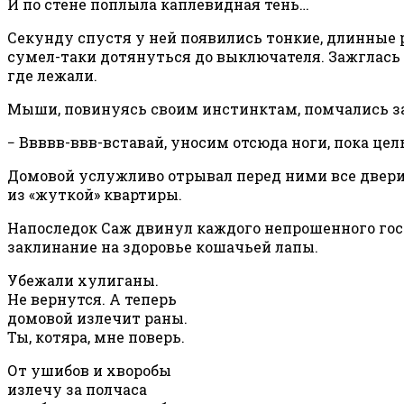
И по стене поплыла каплевидная тень…
Секунду спустя у ней появились тонкие, длинные р
сумел-таки дотянуться до выключателя. Зажглась х
где лежали.
Мыши, повинуясь своим инстинктам, помчались за
− Ввввв-ввв-вставай, уносим отсюда ноги, пока цел
Домовой услужливо отрывал перед ними все двери и
из «жуткой» квартиры.
Напоследок Саж двинул каждого непрошенного гостя
заклинание на здоровье кошачьей лапы.
Убежали хулиганы.
Не вернутся. А теперь
домовой излечит раны.
Ты, котяра, мне поверь.
От ушибов и хворобы
излечу за полчаса