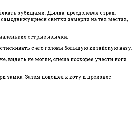
ёлкать зубищами. Дылда, преодолевая страх,
и самодвижущиеся свитки замерли на тех местах,
маленькие острые язычки.
м стискивать с его головы большую китайскую вазу.
же, видеть не могли, спеша поскорее унести ноги
ри замка. Затем подошёл к коту и произнёс