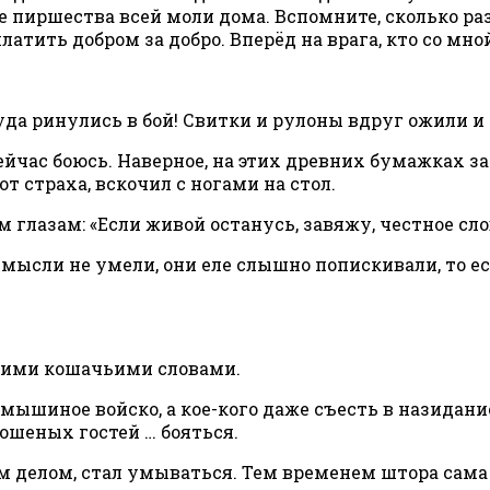
е пиршества всей моли дома. Вспомните, сколько р
атить добром за добро. Вперёд на врага, кто со мно
а ринулись в бой! Свитки и рулоны вдруг ожили и 
а сейчас боюсь. Наверное, на этих древних бумажках 
т страха, вскочил с ногами на стол.
глазам: «Если живой останусь, завяжу, честное слово
ысли не умели, они еле слышно попискивали, то е
дними кошачьими словами.
ышиное войско, а кое-кого даже съесть в назидание 
ошеных гостей … бояться.
ым делом, стал умываться. Тем временем штора сама