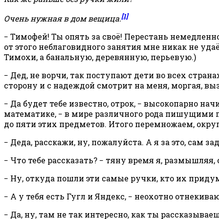
[1]
Очень нужная в дом вещица.
− Тимофей! Ты опять за своё! Перестань немедленно
от этого неблаговидного занятия мне никак не удаёт
Тимохи, а банальную, деревянную, перьевую.)
− Дед, не ворчи, так поступают дети во всех стр
сторону и с надеждой смотрит на меня, моргая, 
− Да будет тебе известно, отрок, − высокопарно н
математике, − в мире различного рода пишущими п
до пяти этих предметов. Итого перемножаем, окру
− Деда, расскажи, ну, пожалуйста. А я за это, сам
− Что тебе рассказать? − тяну время я, размышляя, 
− Ну, откуда пошли эти самые ручки, кто их придум
− А у тебя есть Гугл и Яндекс, − неохотно отнекиваю
− Да, ну, там не так интересно, как ты рассказываеш