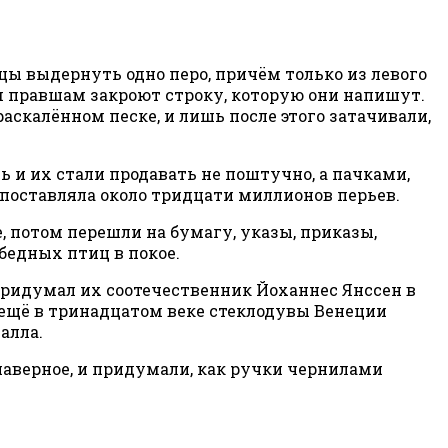
цы выдернуть одно перо, причём только из левого
ем правшам закроют строку, которую они напишут.
раскалённом песке, и лишь после этого затачивали,
 и их стали продавать не поштучно, а пачками,
д поставляла около тридцати миллионов перьев.
е, потом перешли на бумагу, указы, приказы,
бедных птиц в покое.
придумал их соотечественник Йоханнес Янссен в
то ещё в тринадцатом веке стеклодувы Венеции
алла.
 наверное, и придумали, как ручки чернилами