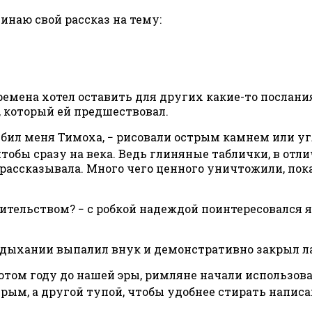
инаю свой рассказ на тему:
ремена хотел оставить для других какие-то послани
 который ей предшествовал.
ребил меня Тимоха, − рисовали острым камнем или у
, чтобы сразу на века. Ведь глиняные таблички, в 
 рассказывала. Много чего ценного уничтожили, по
ительством? − с робкой надеждой поинтересовался я
ом дыхании выпалил внук и демонстративно закрыл л
хсотом году до нашей эры, римляне начали использо
рым, а другой тупой, чтобы удобнее стирать напис