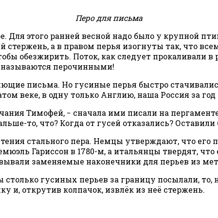
Перо для письма
. Для этого ранней весной надо было у крупной пти
й стержень, а в правом перья изогнуты так, что вс
обы обезжирить. Поток, как следует прокаливали в 
и называются перочинными!
ющие письма. Но гусиные перья быстро стачивались
атом веке, в одну только Англию, наша Россия за го
лчания Тимофей, − сначала ими писали на пергамент
льше-то, что? Когда от гусей отказались? Оставили 
тения стального пера. Немцы утверждают, что его 
Семюэль Гариссон в 1780-м, а итальянцы твердят, ч
овывали заменяемые наконечники для перьев из мет
мы столько гусиных перьев за границу посылали, то,
у и, открутив колпачок, извлёк из неё стержень.