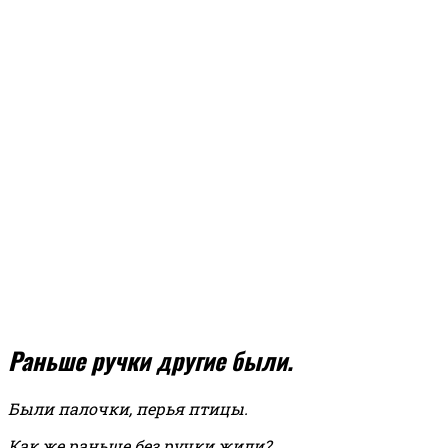
Раньше ручки другие были.
Были палочки, перья птицы.
Как же раньше без ручки жили?