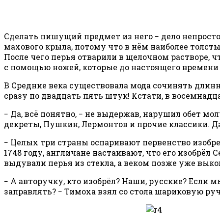
Сделать пишущий предмет из него − дело непростое
махового крыла, потому что в нём наиболее толсты
После чего перья отварили в щелочном растворе, чт
с помощью ножей, которые до настоящего времен
В Средние века существовала мода сочинять длинн
сразу по двадцать пять штук! Кстати, в восемнадц
− Да, всё понятно, − не выдержав, нарушил обет мо
декреты, Пушкин, Лермонтов и прочие классики. Да
− Целых три страны оспаривают первенство изобре
1748 году, англичане настаивают, что его изобрёл 
выдували перья из стекла, а веком позже уже вык
− А авторучку, кто изобрёл? Наши, русские? Если 
заправлять? − Тимоха взял со стола шариковую ручк