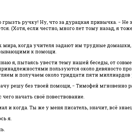
 грызть ручку! Ну, что за дурацкая привычка. − Не 
ся. (Хотя, если честно, много лет тому назад, я тож
анах мира, когда учителя задают им трудные домашк
вызывающими к помощи.
ачинаю я, пытаясь увести тему нашей беседы, от сов
ринадлежностями пользуются около девяносто проце
гляем и получаем около тридцати пяти миллиардов р
 задачу решу без твоей помощи, − Тимофей мгновенно
с чего начать своё повествование.
ал и когда. Ты же у меня писатель, значит, всё зна
сь я.
ь.