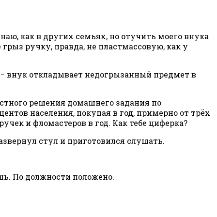
знаю, как в других семьях, но отучить моего внука
е грыз ручку, правда, не пластмассовую, как у
и, − внук откладывает недогрызанный предмет в
местного решения домашнего задания по
нтов населения, покупая в год, примерно от трёх
учек и фломастеров в год. Как тебе циферка?
 развернул стул и приготовился слушать.
ешь. По должности положено.