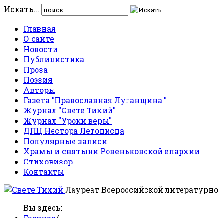
Искать...
Главная
О сайте
Новости
Публицистика
Проза
Поэзия
Авторы
Газета "Православная Луганщина "
Журнал "Свете Тихий"
Журнал "Уроки веры"
ДПЦ Нестора Летописца
Популярные записи
Храмы и святыни Ровеньковской епархии
Стиховизор
Контакты
Лауреат Всероссийской литературно
Вы здесь:
Главная
/