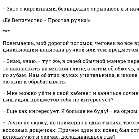
− Зато с картинками, безнадёжно огрызаюсь я и нач
«Её Величество − Простая ручка!»
***
Понимаешь, мой дорогой потомок, человек во все в
цивилизации написана ручкой или тем предметом,
− Знаю, знаю, − тут же, в своей обычной манере пе
то накалякать на мягкой глине, а затем её обжечь
по зубам. Нам об этих жуках учительница, в школе
ею книги обрабатывать.
− Мне можно уйти в свой кабинет и заняться сочин
пишущих предметов тебя не интересует?
− Ещё как интересует. Я больше не буду! − на одн
− Точно не скажу, но примерно в одна тысяча трё
восковых дощечках. Причём один их конец был ост
используют и сейчас, догадываешься где?