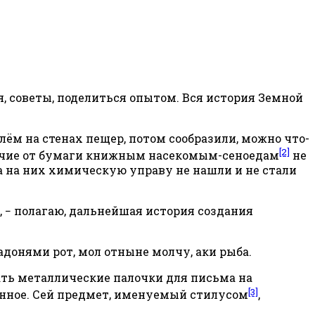
я, советы, поделиться опытом. Вся история Земной
глём на стенах пещер, потом сообразили, можно что-
[2]
отличие от бумаги книжным насекомым-сеноедам
не
ка на них химическую управу не нашли и не стали
, − полагаю, дальнейшая история создания
адонями рот, мол отныне молчу, аки рыба.
вать металлические палочки для письма на
[3]
анное. Сей предмет, именуемый стилусом
,