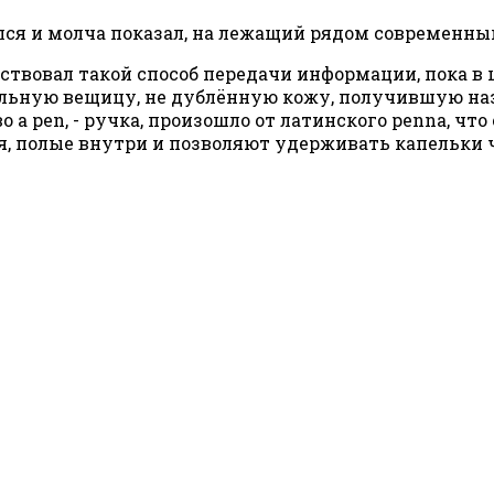
нился и молча показал, на лежащий рядом современн
твовал такой способ передачи информации, пока в ш
льную вещицу, не дублённую кожу, получившую наз
 a pen, - ручка, произошло от латинского penna, что
я, полые внутри и позволяют удерживать капельки 