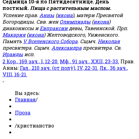
Седмица 10-я по Пятидесятнице. День
постный.
Пища с растительным маслом.
Успение прав.
Анны
(
икона
), матери Пресвятой
Богородицы. Свв. жен
Олимпиады
(
икона
)
диакониссы и
Евпраксии
девы, Тавеннской. Прп.
Макария
(
икона
) Желтоводского, Унженского.
Память
V Вселенского Собора
. Сщмч.
Николая
пресвитера. Сщмч.
Александра
пресвитера. Св.
Ираиды
исп.
2 Кор., 169 зач., I, 12-20.
Мф., 91 зач., XXII, 23-33.
Прав.
Анны:
Гал., 210 зач. (от полу́), IV, 22-31.
Лк., 36 зач.,
VIII, 16-21.
-
Вы здесь:
Главная
/
Проза
/
христианство