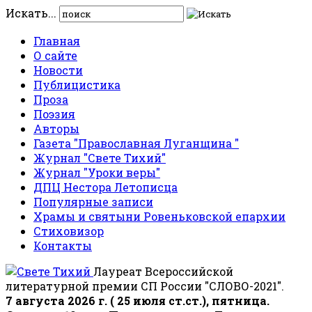
Искать...
Главная
О сайте
Новости
Публицистика
Проза
Поэзия
Авторы
Газета "Православная Луганщина "
Журнал "Свете Тихий"
Журнал "Уроки веры"
ДПЦ Нестора Летописца
Популярные записи
Храмы и святыни Ровеньковской епархии
Стиховизор
Контакты
Лауреат Всероссийской
литературной премии СП России "СЛОВО-2021".
7 августа 2026 г. ( 25 июля ст.ст.), пятница.