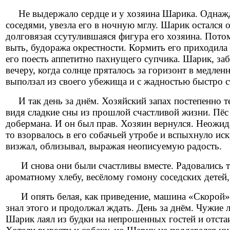
Не выдержало сердце и у хозяина Шарика. Однажды
соседями, увезла его в ночную мглу. Шарик остался о
долговязая ссутулившаяся фигура его хозяина. Потом
выть, будоража окрестности. Кормить его приходила 
его поесть аппетитно пахнущего супчика. Шарик, заб
вечеру, когда солнце пряталось за горизонт в медле
выползал из своего убежища и с жадностью быстро съ
И так день за днём. Хозяйский запах постепенно те
видя сладкие сны из прошлой счастливой жизни. Пёс т
добермана. И он был прав. Хозяин вернулся. Неожида
то взорвалось в его собачьей утробе и вспыхнуло иск
визжал, облизывал, выражая неописуемую радость.
И снова они были счастливы вместе. Радовались те
ароматному хлебу, весёлому гомону соседских детей
И опять белая, как приведение, машина «Скорой»,
знал этого и продолжал ждать. День за днём. Чужие л
Шарик лаял из будки на непрошенных гостей и отста