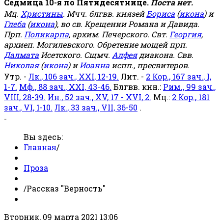
Седмица 10-я по Пятидесятнице.
Поста нет.
Мц.
Христины
. Мчч. блгвв. князей
Бориса
(
икона
) и
Глеба
(
икона
), во св. Крещении Романа и Давида.
Прп.
Поликарпа
, архим. Печерского. Свт.
Георгия
,
архиеп. Могилевского. Обретение мощей прп.
Далмата
Исетского. Сщмч.
Алфея
диакона. Свв.
Николая
(
икона
) и
Иоанна
испп., пресвитеров.
Утр. -
Лк., 106 зач., XXI, 12-19.
Лит. -
2 Кор., 167 зач., I,
1-7.
Мф., 88 зач., XXI, 43-46.
Блгвв. кнн.:
Рим., 99 зач.,
VIII, 28-39.
Ин., 52 зач., XV, 17 - XVI, 2.
Мц.:
2 Кор., 181
зач., VI, 1-10.
Лк., 33 зач., VII, 36-50
.
-
Вы здесь:
Главная
/
Проза
/
Рассказ "Верность"
Вторник, 09 марта 2021 13:06