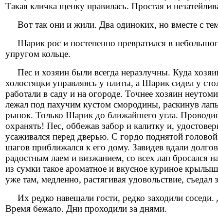
Такая кличка щенку нравилась. Простая и незатейлив
Вот так они и жили. Два одиноких, но вместе с те
Шарик рос и постепенно превратился в небольшог
упругом кольце.
Пес и хозяин были всегда неразлучны. Куда хозяин, 
холостяцки управляясь у плиты, а Шарик сидел у сто
работали в саду и на огороде. Точнее хозяин неутом
лежал под пахучим кустом смородины, раскинув лапы 
рынок. Только Шарик до ближайшего угла. Проводив 
охранять! Пес, оббежав забор и калитку и, удостове
усаживался перед дверью. С гордо поднятой головой 
шагов приближался к его дому. Завидев вдали долго
радостным лаем и визжанием, со всех лап бросался на
из сумки такое ароматное и вкусное куриное крылыш
уже там, медленно, растягивая удовольствие, съедал
Их редко навещали гости, редко заходили соседи. Д
Время бежало. Дни проходили за днями.