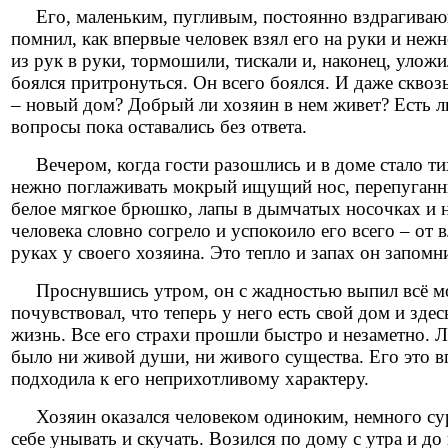
Его, маленьким, пугливым, постоянно вздрагивающ
помнил, как впервые человек взял его на руки и неж
из рук в руки, тормошили, тискали и, наконец, уложи
боялся притронуться. Он всего боялся. И даже скво
– новый дом? Добрый ли хозяин в нем живет? Есть 
вопросы пока оставались без ответа.
Вечером, когда гости разошлись и в доме стало тихо
нежно поглаживать мокрый ищущий нос, перепуганные
белое мягкое брюшко, лапы в дымчатых носочках и н
человека словно согрело и успокоило его всего – от 
руках у своего хозяина. Это тепло и запах он запомн
Проснувшись утром, он с жадностью выпил всё моло
почувствовал, что теперь у него есть свой дом и зд
жизнь. Все его страхи прошли быстро и незаметно. Л
было ни живой души, ни живого существа. Его это в
подходила к его неприхотливому характеру.
Хозяин оказался человеком одиноким, немного сур
себе унывать и скучать. Возился по дому с утра и до