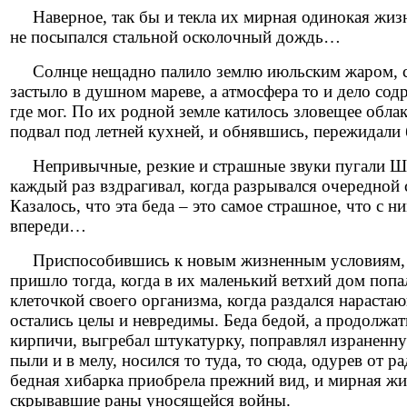
Наверное, так бы и текла их мирная одинокая жизнь
не посыпался стальной осколочный дождь…
Солнце нещадно палило землю июльским жаром, сухо
застыло в душном мареве, а атмосфера то и дело со
где мог. По их родной земле катилось зловещее обл
подвал под летней кухней, и обнявшись, пережидали
Непривычные, резкие и страшные звуки пугали Шари
каждый раз вздрагивал, когда разрывался очередной 
Казалось, что эта беда – это самое страшное, что с
впереди…
Приспособившись к новым жизненным условиям, о
пришло тогда, когда в их маленький ветхий дом попа
клеточкой своего организма, когда раздался нарастаю
остались целы и невредимы. Беда бедой, а продолжа
кирпичи, выгребал штукатурку, поправлял израненн
пыли и в мелу, носился то туда, то сюда, одурев от
бедная хибарка приобрела прежний вид, и мирная жи
скрывавшие раны уносящейся войны.