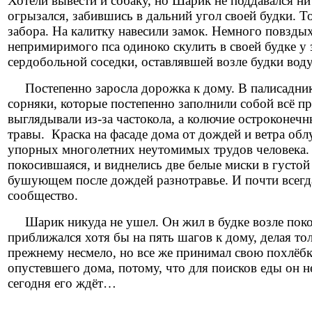
Хотели вывести и собаку, но Шарик не поддавался ни
огрызался, забившись в дальний угол своей будки. То
забора. На калитку навесили замок. Немного повзды
непримиримого пса одиноко скулить в своей будке у
сердобольной соседки, оставлявшей возле будки воду
Постепенно заросла дорожка к дому. В палисаднике
сорняки, которые постепенно заполнили собой всё пр
выглядывали из-за частокола, а колючие остроконечн
травы. Краска на фасаде дома от дождей и ветра об
упорных многолетних неутомимых трудов человека. И
покосившаяся, и виднелись две белые миски в густо
бушующем после дождей разнотравье. И почти всегд
сообщество.
Шарик никуда не ушел. Он жил в будке возле покоси
приближался хотя бы на пять шагов к дому, делая то
прежнему несмело, но все же принимал свою похлёбку
опустевшего дома, потому, что для поисков еды он н
сегодня его ждёт…