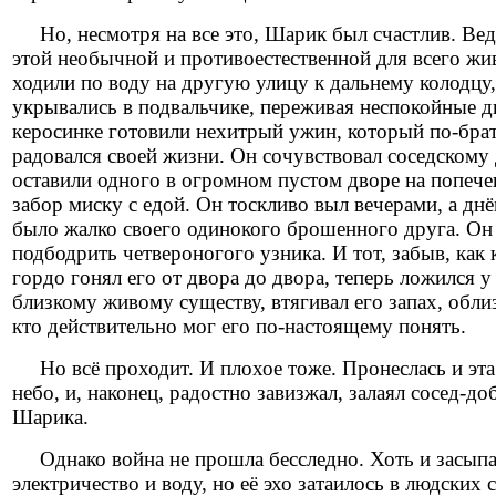
Но, несмотря на все это, Шарик был счастлив. Ведь
этой необычной и противоестественной для всего жив
ходили по воду на другую улицу к дальнему колодцу,
укрывались в подвальчике, переживая неспокойные дн
керосинке готовили нехитрый ужин, который по-брат
радовался своей жизни. Он сочувствовал соседскому 
оставили одного в огромном пустом дворе на попече
забор миску с едой. Он тоскливо выл вечерами, а д
было жалко своего одинокого брошенного друга. Он ч
подбодрить четвероногого узника. И тот, забыв, как 
гордо гонял его от двора до двора, теперь ложился у
близкому живому существу, втягивал его запах, обли
кто действительно мог его по-настоящему понять.
Но всё проходит. И плохое тоже. Пронеслась и эта 
небо, и, наконец, радостно завизжал, залаял сосед-д
Шарика.
Однако война не прошла бесследно. Хоть и засыпа
электричество и воду, но её эхо затаилось в людски