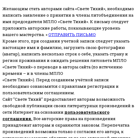
Желающим стать авторами сайта «Свете Тихий», необходимо
написать заявление о принятии в члены литобъединения на
имя председателя МПЛО «Свете Тихий».
К письму следует
приложить авторские работы, показывающие уровень
вашего мастерства. »
ОТПРАВИТЬ ПИСЬМО
Кроме этого, при создании учетной записи следует указать
настоящие имя и фамилию, загрузить свою фотографию
(аватар), написать несколько строк о себе, указать страну и
регион проживания и ожидать решения литсовета МПЛО
«Свете Тихий» о переводе в авторы сайта (по истечению
времени – и в члены МПЛО
«Свете Тихий»). Перед созданием учётной записи
необходимо ознакомится с правилами регистрации и
пользовательским соглашением.
Сайт "Свете Тихий" предоставляет авторам возможность
свободной публикации своих литературных произведений в
сети Интернет на основании
пользовательского
соглашени
я
.
Все авторские права на произведения
принадлежат авторам и охраняются законом.
Перепечатка
произведений возможна только с согласия его автора, к
которому вы можете обратиться на его авторской странице.