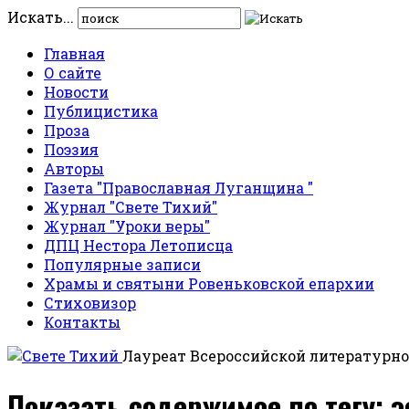
Искать...
Главная
О сайте
Новости
Публицистика
Проза
Поэзия
Авторы
Газета "Православная Луганщина "
Журнал "Свете Тихий"
Журнал "Уроки веры"
ДПЦ Нестора Летописца
Популярные записи
Храмы и святыни Ровеньковской епархии
Стиховизор
Контакты
Лауреат Всероссийской литературно
Показать содержимое по тегу: э