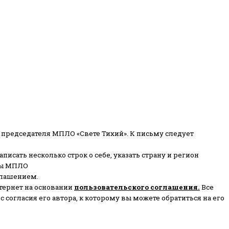
 председателя МПЛО «Свете Тихий».
К письму следует
писать несколько строк о себе, указать страну и регион
ены МПЛО
глашением.
тернет на основании
пользовательского соглашени
я
.
Все
согласия его автора, к которому вы можете обратиться на его