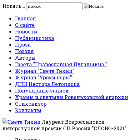
Искать...
Главная
О сайте
Новости
Публицистика
Проза
Поэзия
Авторы
Газета "Православная Луганщина "
Журнал "Свете Тихий"
Журнал "Уроки веры"
ДПЦ Нестора Летописца
Популярные записи
Храмы и святыни Ровеньковской епархии
Стиховизор
Контакты
Лауреат Всероссийской
литературной премии СП России "СЛОВО-2021".
Вы здесь: