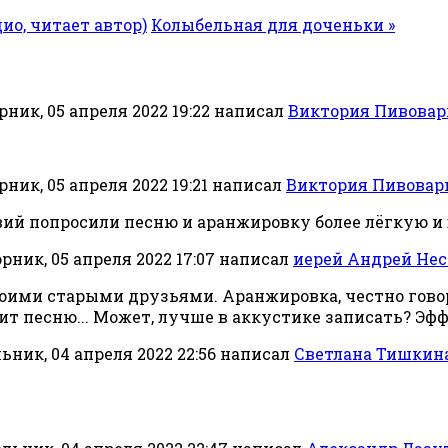
дио, читает автор)
Колыбельная для доченьки »
рник, 05 апреля 2022 19:22
написал
Виктория Пивовар
рник, 05 апреля 2022 19:21
написал
Виктория Пивовар
вий попросили песню и аранжировку более лёгкую и 
рник, 05 апреля 2022 17:07
написал
иерей Андрей Нес
своими старыми друзьями. Аранжировка, честно говоря
ит песню... Может, лучше в аккустике записать? Эфф
ник, 04 апреля 2022 22:56
написал
Светлана Тишкин