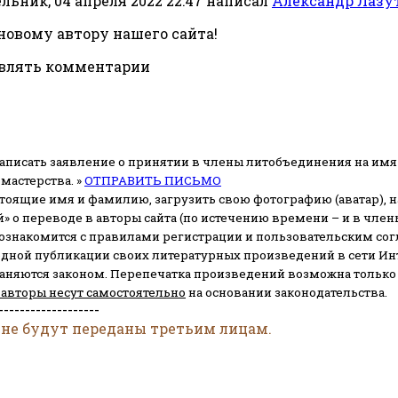
льник, 04 апреля 2022 22:47
написал
Александр Лазу
новому автору нашего сайта!
авлять комментарии
аписать заявление о принятии в члены литобъединения на имя
мастерства. »
ОТПРАВИТЬ ПИСЬМО
стоящие имя и фамилию, загрузить свою фотографию (аватар), на
» о переводе в авторы сайта (по истечению времени – и в чл
 ознакомится с правилами регистрации и пользовательским со
одной публикации своих литературных произведений в сети Ин
раняются законом.
Перепечатка произведений возможна только с 
 авторы несут самостоятельно
на основании законодательства.
-------------------
 не будут переданы третьим лицам.