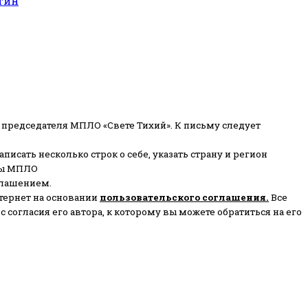
тин
 председателя МПЛО «Свете Тихий».
К письму следует
писать несколько строк о себе, указать страну и регион
ены МПЛО
глашением.
тернет на основании
пользовательского соглашени
я
.
Все
согласия его автора, к которому вы можете обратиться на его