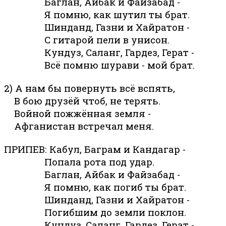
Баглан, Айбак и Файзабад -
Я помню, как шутил ты брат.
Шинданд, Газни и Хайратон -
С гитарой пели в унисон.
Кундуз, Саланг, Гардез, Герат -
Всё помню шурави - мой брат.
2) А нам бы повернуть всё вспять,
В бою друзёй чтоб, не терять.
Войной пожжённая земля -
Афганистан встречал меня.
ПРИПЕВ: Кабул, Баграм и Кандагар -
Попала рота под удар.
Баглан, Айбак и Файзабад -
Я помню, как погиб ты брат.
Шинданд, Газни и Хайратон -
Погибшим до земли поклон.
Кундуз, Саланг, Гардез, Герат -