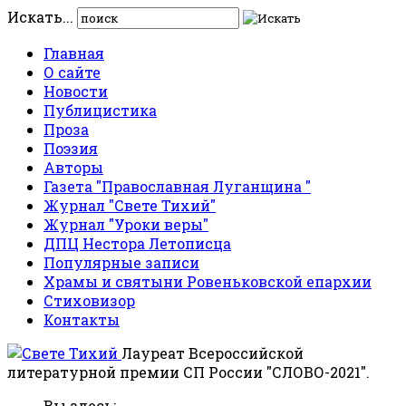
Искать...
Главная
О сайте
Новости
Публицистика
Проза
Поэзия
Авторы
Газета "Православная Луганщина "
Журнал "Свете Тихий"
Журнал "Уроки веры"
ДПЦ Нестора Летописца
Популярные записи
Храмы и святыни Ровеньковской епархии
Стиховизор
Контакты
Лауреат Всероссийской
литературной премии СП России "СЛОВО-2021".
Вы здесь: