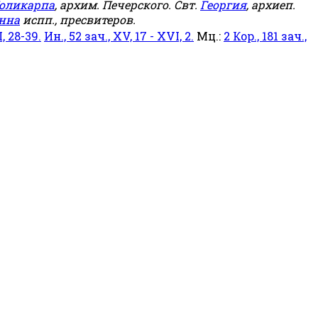
оликарпа
, архим. Печерского. Свт.
Георгия
, архиеп.
нна
испп., пресвитеров.
, 28-39.
Ин., 52 зач., XV, 17 - XVI, 2.
Мц.:
2 Кор., 181 зач.,