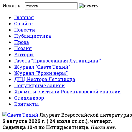
Искать...
Главная
О сайте
Новости
Публицистика
Проза
Поэзия
Авторы
Газета "Православная Луганщина "
Журнал "Свете Тихий"
Журнал "Уроки веры"
ДПЦ Нестора Летописца
Популярные записи
Храмы и святыни Ровеньковской епархии
Стиховизор
Контакты
Лауреат Всероссийской литературно
6 августа 2026 г. ( 24 июля ст.ст.), четверг.
Седмица 10-я по Пятидесятнице.
Поста нет.