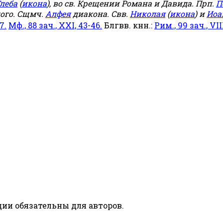
леба
(
икона
), во св. Крещении Романа и Давида. Прп.
П
ого. Сщмч.
Алфея
диакона. Свв.
Николая
(
икона
) и
Иоа
7.
Мф., 88 зач., XXI, 43-46.
Блгвв. кнн.:
Рим., 99 зач., VIII
ии обязательны для авторов.