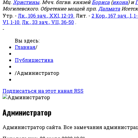
Мц.
Христины
. Мчч. блгвв. князей
Бориса
(
икона
) и
Г
Могилевского. Обретение мощей прп.
Далмата
Исетск
Утр. -
Лк., 106 зач., XXI, 12-19.
Лит. -
2 Кор., 167 зач., I, 1-
VI, 1-10.
Лк., 33 зач., VII, 36-50
.
-
Вы здесь:
Главная
/
Публицистика
/
Администратор
Подписаться на этот канал RSS
Администратор
Администратор сайта. Все замечания администрац