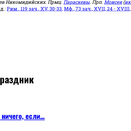
еев Никомидийских. Прмц.
Параскевы
. Прп.
Моисея
(
ик
яд.:
Рим., 119 зач., XV, 30-33.
Мф., 73 зач., XVII, 24 - XVIII,
Праздник
 ничего, если…