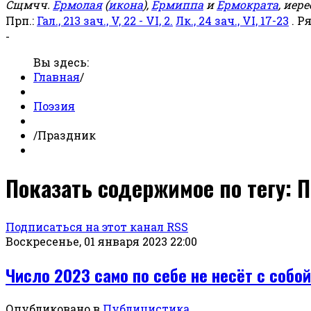
Сщмчч.
Ермолая
(
икона
),
Ермиппа
и
Ермократа
, иер
Прп.:
Гал., 213 зач., V, 22 - VI, 2.
Лк., 24 зач., VI, 17-23
. Р
-
Вы здесь:
Главная
/
Поэзия
/
Праздник
Показать содержимое по тегу: 
Подписаться на этот канал RSS
Воскресенье, 01 января 2023 22:00
Число 2023 само по себе не несёт с собой
Опубликовано в
Публицистика