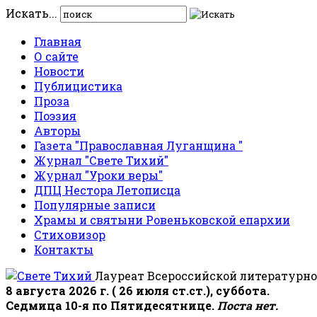
Искать...
Главная
О сайте
Новости
Публицистика
Проза
Поэзия
Авторы
Газета "Православная Луганщина "
Журнал "Свете Тихий"
Журнал "Уроки веры"
ДПЦ Нестора Летописца
Популярные записи
Храмы и святыни Ровеньковской епархии
Стиховизор
Контакты
Лауреат Всероссийской литературно
8 августа 2026 г. ( 26 июля ст.ст.), суббота.
Седмица 10-я по Пятидесятнице.
Поста нет.