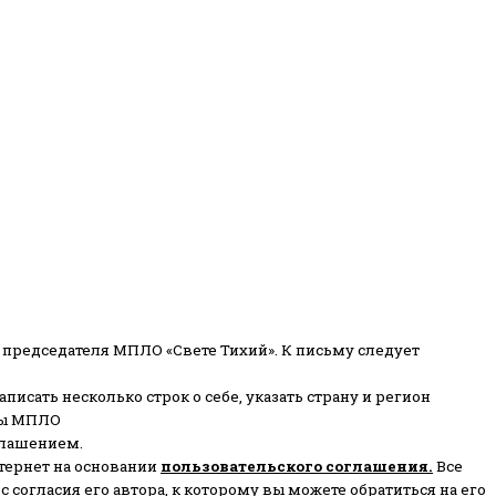
 председателя МПЛО «Свете Тихий».
К письму следует
писать несколько строк о себе, указать страну и регион
ены МПЛО
глашением.
тернет на основании
пользовательского соглашени
я
.
Все
согласия его автора, к которому вы можете обратиться на его