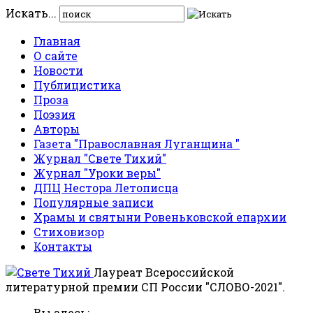
Искать...
Главная
О сайте
Новости
Публицистика
Проза
Поэзия
Авторы
Газета "Православная Луганщина "
Журнал "Свете Тихий"
Журнал "Уроки веры"
ДПЦ Нестора Летописца
Популярные записи
Храмы и святыни Ровеньковской епархии
Стиховизор
Контакты
Лауреат Всероссийской
литературной премии СП России "СЛОВО-2021".
Вы здесь: