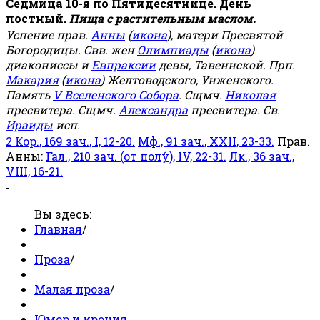
Седмица 10-я по Пятидесятнице. День
постный.
Пища с растительным маслом.
Успение прав.
Анны
(
икона
), матери Пресвятой
Богородицы. Свв. жен
Олимпиады
(
икона
)
диакониссы и
Евпраксии
девы, Тавеннской. Прп.
Макария
(
икона
) Желтоводского, Унженского.
Память
V Вселенского Собора
. Сщмч.
Николая
пресвитера. Сщмч.
Александра
пресвитера. Св.
Ираиды
исп.
2 Кор., 169 зач., I, 12-20.
Мф., 91 зач., XXII, 23-33.
Прав.
Анны:
Гал., 210 зач. (от полу́), IV, 22-31.
Лк., 36 зач.,
VIII, 16-21.
-
Вы здесь:
Главная
/
Проза
/
Малая проза
/
Юмор и ирония