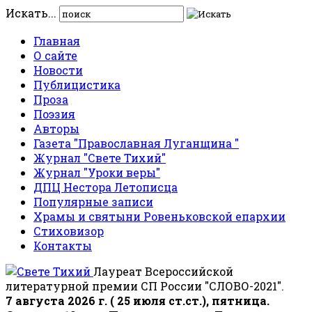
Искать...
Главная
О сайте
Новости
Публицистика
Проза
Поэзия
Авторы
Газета "Православная Луганщина "
Журнал "Свете Тихий"
Журнал "Уроки веры"
ДПЦ Нестора Летописца
Популярные записи
Храмы и святыни Ровеньковской епархии
Стиховизор
Контакты
Лауреат Всероссийской
литературной премии СП России "СЛОВО-2021".
7 августа 2026 г. ( 25 июля ст.ст.), пятница.