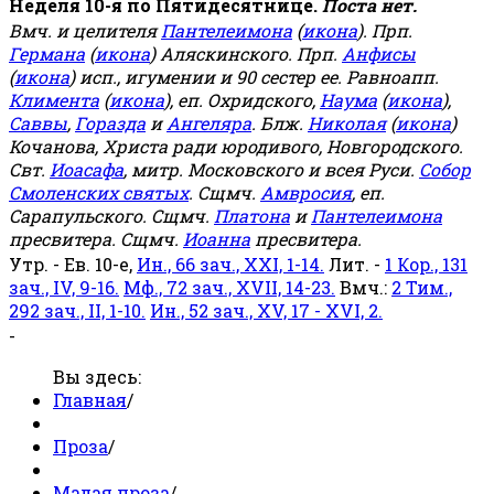
Неделя 10-я по Пятидесятнице.
Поста нет.
Вмч. и целителя
Пантелеимона
(
икона
). Прп.
Германа
(
икона
) Аляскинского. Прп.
Анфисы
(
икона
) исп., игумении и 90 сестер ее. Равноапп.
Климента
(
икона
), еп. Охридского,
Наума
(
икона
),
Саввы
,
Горазда
и
Ангеляра
. Блж.
Николая
(
икона
)
Кочанова, Христа ради юродивого, Новгородского.
Свт.
Иоасафа
, митр. Московского и всея Руси.
Собор
Смоленских святых
. Сщмч.
Амвросия
, еп.
Сарапульского. Сщмч.
Платона
и
Пантелеимона
пресвитера. Сщмч.
Иоанна
пресвитера.
Утр. - Ев. 10-е,
Ин., 66 зач., XXI, 1-14.
Лит. -
1 Кор., 131
зач., IV, 9-16.
Мф., 72 зач., XVII, 14-23.
Вмч.:
2 Тим.,
292 зач., II, 1-10.
Ин., 52 зач., XV, 17 - XVI, 2.
-
Вы здесь:
Главная
/
Проза
/
Малая проза
/