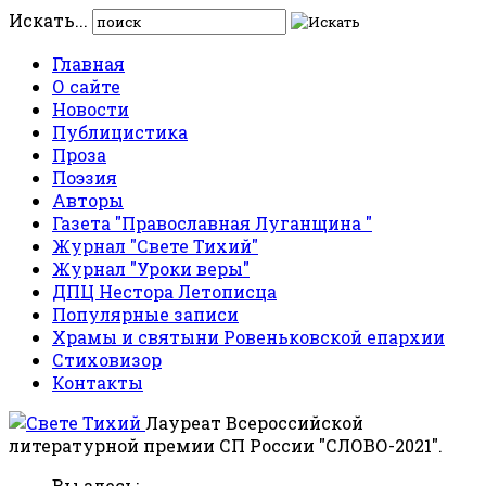
Искать...
Главная
О сайте
Новости
Публицистика
Проза
Поэзия
Авторы
Газета "Православная Луганщина "
Журнал "Свете Тихий"
Журнал "Уроки веры"
ДПЦ Нестора Летописца
Популярные записи
Храмы и святыни Ровеньковской епархии
Стиховизор
Контакты
Лауреат Всероссийской
литературной премии СП России "СЛОВО-2021".
Вы здесь: