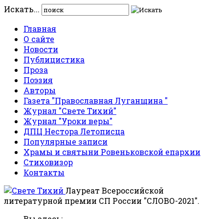
Искать...
Главная
О сайте
Новости
Публицистика
Проза
Поэзия
Авторы
Газета "Православная Луганщина "
Журнал "Свете Тихий"
Журнал "Уроки веры"
ДПЦ Нестора Летописца
Популярные записи
Храмы и святыни Ровеньковской епархии
Стиховизор
Контакты
Лауреат Всероссийской
литературной премии СП России "СЛОВО-2021".
Вы здесь: