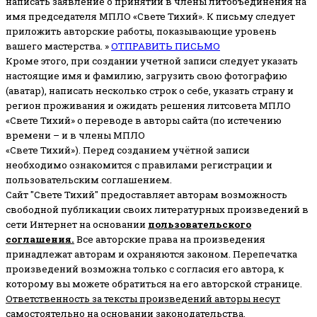
написать заявление о принятии в члены литобъединения на
имя председателя МПЛО «Свете Тихий».
К письму следует
приложить авторские работы, показывающие уровень
вашего мастерства. »
ОТПРАВИТЬ ПИСЬМО
Кроме этого, при создании учетной записи следует указать
настоящие имя и фамилию, загрузить свою фотографию
(аватар), написать несколько строк о себе, указать страну и
регион проживания и ожидать решения литсовета МПЛО
«Свете Тихий» о переводе в авторы сайта (по истечению
времени – и в члены МПЛО
«Свете Тихий»). Перед созданием учётной записи
необходимо ознакомится с правилами регистрации и
пользовательским соглашением.
Сайт "Свете Тихий" предоставляет авторам возможность
свободной публикации своих литературных произведений в
сети Интернет на основании
пользовательского
соглашени
я
.
Все авторские права на произведения
принадлежат авторам и охраняются законом.
Перепечатка
произведений возможна только с согласия его автора, к
которому вы можете обратиться на его авторской странице.
Ответственность за тексты произведений авторы несут
самостоятельно
на основании законодательства.