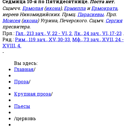
Седмица 10-я по Пятидесятнице.
Поста нет.
Сщмчч.
Ермолая
(
икона
),
Ермиппа
и
Ермократа
,
иереев Никомидийских. Прмц.
Параскевы
. Прп.
Моисея
(
икона
) Угрина, Печерского. Сщмч.
Сергия
пресвитера.
Прп.:
Гал., 213 зач., V, 22 - VI, 2.
Лк., 24 зач., VI, 17-23
.
Ряд.:
Рим., 119 зач., XV, 30-33.
Мф., 73 зач., XVII, 24 -
XVIII, 4.
-
Вы здесь:
Главная
/
Проза
/
Крупная проза
/
Пьесы
/
церковь