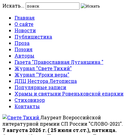
Искать...
Главная
О сайте
Новости
Публицистика
Проза
Поэзия
Авторы
Газета "Православная Луганщина "
Журнал "Свете Тихий"
Журнал "Уроки веры"
ДПЦ Нестора Летописца
Популярные записи
Храмы и святыни Ровеньковской епархии
Стиховизор
Контакты
Лауреат Всероссийской
литературной премии СП России "СЛОВО-2021".
7 августа 2026 г. ( 25 июля ст.ст.), пятница.