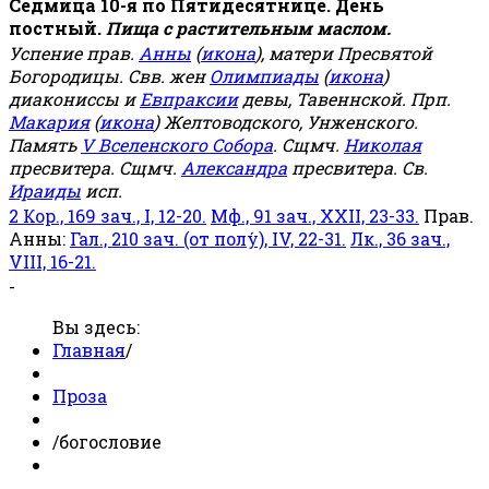
Седмица 10-я по Пятидесятнице. День
постный.
Пища с растительным маслом.
Успение прав.
Анны
(
икона
), матери Пресвятой
Богородицы. Свв. жен
Олимпиады
(
икона
)
диакониссы и
Евпраксии
девы, Тавеннской. Прп.
Макария
(
икона
) Желтоводского, Унженского.
Память
V Вселенского Собора
. Сщмч.
Николая
пресвитера. Сщмч.
Александра
пресвитера. Св.
Ираиды
исп.
2 Кор., 169 зач., I, 12-20.
Мф., 91 зач., XXII, 23-33.
Прав.
Анны:
Гал., 210 зач. (от полу́), IV, 22-31.
Лк., 36 зач.,
VIII, 16-21.
-
Вы здесь:
Главная
/
Проза
/
богословие