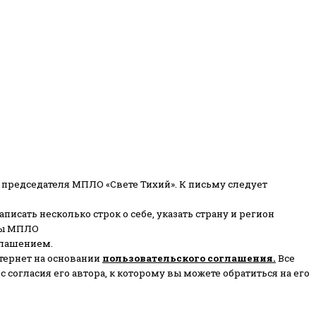
 председателя МПЛО «Свете Тихий».
К письму следует
писать несколько строк о себе, указать страну и регион
ены МПЛО
глашением.
тернет на основании
пользовательского соглашени
я
.
Все
согласия его автора, к которому вы можете обратиться на его