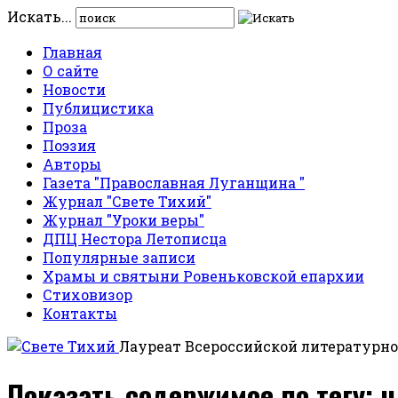
Искать...
Главная
О сайте
Новости
Публицистика
Проза
Поэзия
Авторы
Газета "Православная Луганщина "
Журнал "Свете Тихий"
Журнал "Уроки веры"
ДПЦ Нестора Летописца
Популярные записи
Храмы и святыни Ровеньковской епархии
Стиховизор
Контакты
Лауреат Всероссийской литературно
Показать содержимое по тегу: 