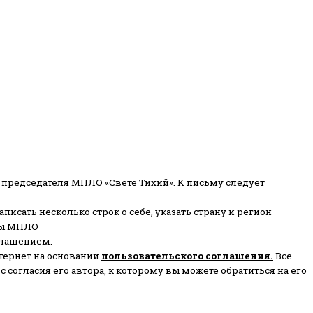
 председателя МПЛО «Свете Тихий».
К письму следует
писать несколько строк о себе, указать страну и регион
ены МПЛО
глашением.
тернет на основании
пользовательского соглашени
я
.
Все
согласия его автора, к которому вы можете обратиться на его