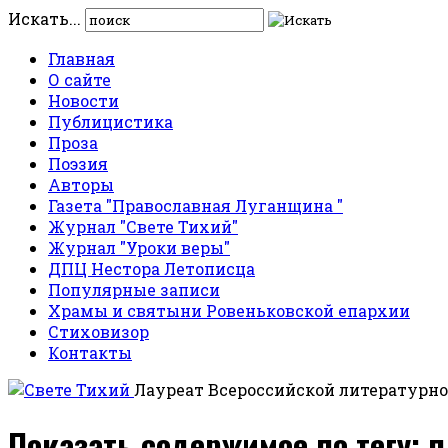
Искать...
Главная
О сайте
Новости
Публицистика
Проза
Поэзия
Авторы
Газета "Православная Луганщина "
Журнал "Свете Тихий"
Журнал "Уроки веры"
ДПЦ Нестора Летописца
Популярные записи
Храмы и святыни Ровеньковской епархии
Стиховизор
Контакты
Лауреат Всероссийской литературно
Показать содержимое по тегу: 