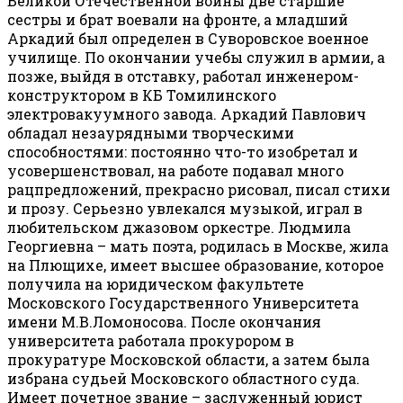
Великой Отечественной войны две старшие
сестры и брат воевали на фронте, а младший
Аркадий был определен в Суворовское военное
училище. По окончании учебы служил в армии, а
позже, выйдя в отставку, работал инженером-
конструктором в КБ Томилинского
электровакуумного завода. Аркадий Павлович
обладал незаурядными творческими
способностями: постоянно что-то изобретал и
усовершенствовал, на работе подавал много
рацпредложений, прекрасно рисовал, писал стихи
и прозу. Серьезно увлекался музыкой, играл в
любительском джазовом оркестре. Людмила
Георгиевна – мать поэта, родилась в Москве, жила
на Плющихе, имеет высшее образование, которое
получила на юридическом факультете
Московского Государственного Университета
имени М.В.Ломоносова. После окончания
университета работала прокурором в
прокуратуре Московской области, а затем была
избрана судьей Московского областного суда.
Имеет почетное звание – заслуженный юрист