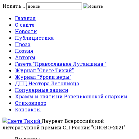
Искать...
Главная
О сайте
Новости
Публицистика
Проза
Поэзия
Авторы
Газета "Православная Луганщина "
Журнал "Свете Тихий"
Журнал "Уроки веры"
ДПЦ Нестора Летописца
Популярные записи
Храмы и святыни Ровеньковской епархии
Стиховизор
Контакты
Лауреат Всероссийской
литературной премии СП России "СЛОВО-2021".
Вы здесь: