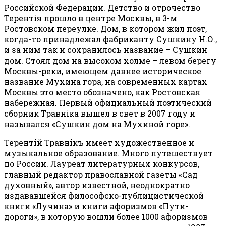
Российской Федерации. Детство и отрочество
Терентiя прошло в центре Москвы, в 3-м
Ростовском переулке. Дом, в котором жил поэт,
когда-то принадлежал фабриканту Сушкину Н.О.,
и за ним так и сохранилось название – Сушкин
дом. Стоял дом на высоком холме – левом берегу
Москвы-реки, имеющем давнее историческое
название Мухина гора, на современных картах
Москвы это место обозначено, как Ростовская
набережная. Первый официальный поэтический
сборник Травнiка вышел в свет в 2007 году и
назывался «Сушкин дом на Мухиной горе».
Терентiй Травнiкъ имеет художественное и
музыкальное образование. Много путешествует
по России. Лауреат литературных конкурсов,
главный редактор православной газеты «Сад
духовный», автор известной, неоднократно
издававшейся философско-публицистической
книги «Лучина» и книги афоризмов «Пути-
дороги», в которую вошли более 1000 афоризмов