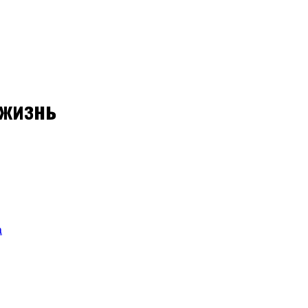
#жизнь
а