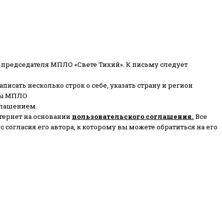
 председателя МПЛО «Свете Тихий».
К письму следует
писать несколько строк о себе, указать страну и регион
ены МПЛО
глашением.
тернет на основании
пользовательского соглашени
я
.
Все
согласия его автора, к которому вы можете обратиться на его