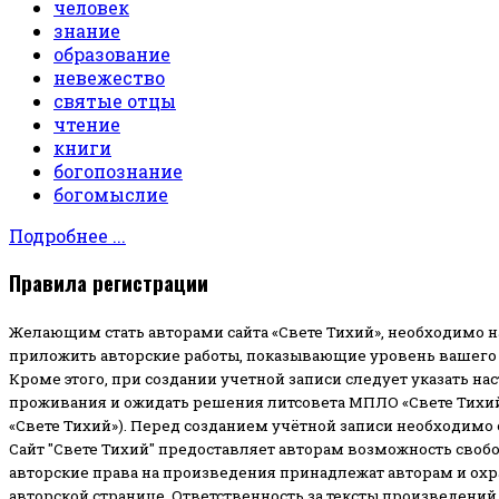
человек
знание
образование
невежество
святые отцы
чтение
книги
богопознание
богомыслие
Подробнее ...
Правила регистрации
Желающим стать авторами сайта «Свете Тихий», необходимо н
приложить авторские работы, показывающие уровень вашего 
Кроме этого, при создании учетной записи следует указать на
проживания и ожидать решения литсовета МПЛО «Свете Тихий
«Свете Тихий»). Перед созданием учётной записи необходимо
Сайт "Свете Тихий" предоставляет авторам возможность своб
авторские права на произведения принадлежат авторам и ох
авторской странице.
Ответственность за тексты произведений