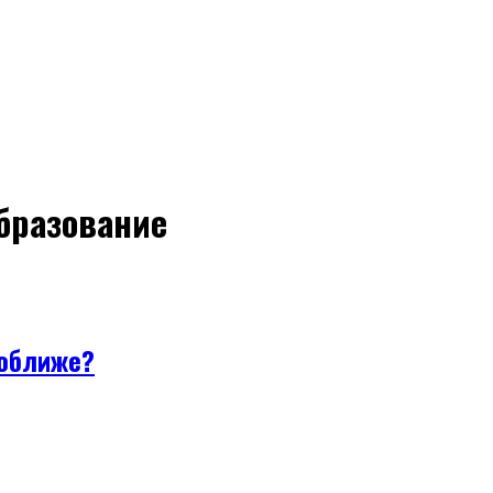
образование
поближе?