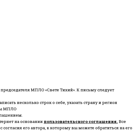
 председателя МПЛО «Свете Тихий».
К письму следует
писать несколько строк о себе, указать страну и регион
ены МПЛО
глашением.
тернет на основании
пользовательского соглашени
я
.
Все
согласия его автора, к которому вы можете обратиться на его