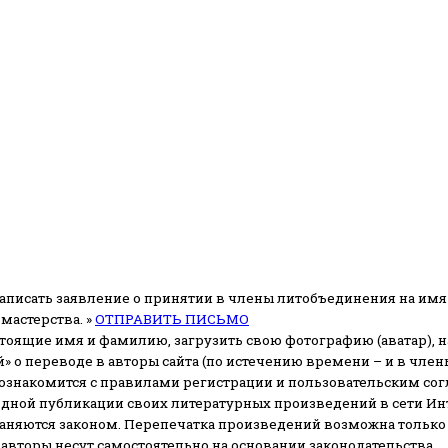
аписать заявление о принятии в члены литобъединения на имя
мастерства. »
ОТПРАВИТЬ ПИСЬМО
стоящие имя и фамилию, загрузить свою фотографию (аватар), на
» о переводе в авторы сайта (по истечению времени – и в чл
 ознакомится с правилами регистрации и пользовательским со
одной публикации своих литературных произведений в сети Ин
раняются законом.
Перепечатка произведений возможна только с 
 авторы несут самостоятельно
на основании законодательства.