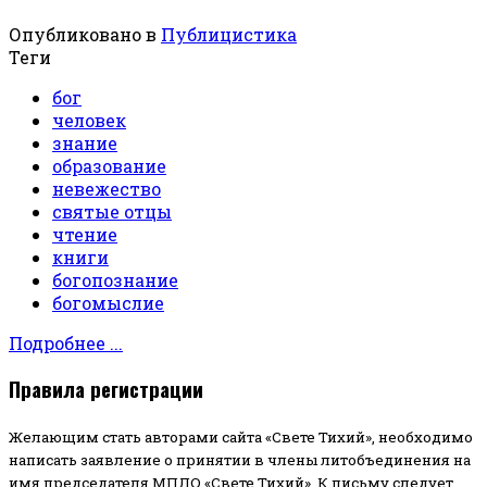
Опубликовано в
Публицистика
Теги
бог
человек
знание
образование
невежество
святые отцы
чтение
книги
богопознание
богомыслие
Подробнее ...
Правила регистрации
Желающим стать авторами сайта «Свете Тихий», необходимо
написать заявление о принятии в члены литобъединения на
имя председателя МПЛО «Свете Тихий».
К письму следует