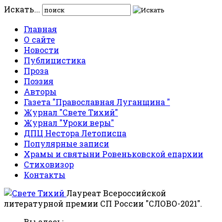
Искать...
Главная
О сайте
Новости
Публицистика
Проза
Поэзия
Авторы
Газета "Православная Луганщина "
Журнал "Свете Тихий"
Журнал "Уроки веры"
ДПЦ Нестора Летописца
Популярные записи
Храмы и святыни Ровеньковской епархии
Стиховизор
Контакты
Лауреат Всероссийской
литературной премии СП России "СЛОВО-2021".
Вы здесь: