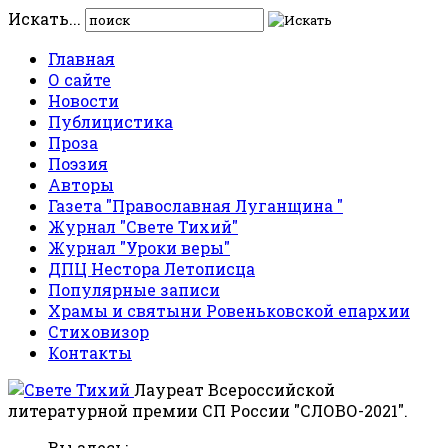
Искать...
Главная
О сайте
Новости
Публицистика
Проза
Поэзия
Авторы
Газета "Православная Луганщина "
Журнал "Свете Тихий"
Журнал "Уроки веры"
ДПЦ Нестора Летописца
Популярные записи
Храмы и святыни Ровеньковской епархии
Стиховизор
Контакты
Лауреат Всероссийской
литературной премии СП России "СЛОВО-2021".
Вы здесь: