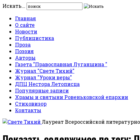
Искать...
Главная
О сайте
Новости
Публицистика
Проза
Поэзия
Авторы
Газета "Православная Луганщина "
Журнал "Свете Тихий"
Журнал "Уроки веры"
ДПЦ Нестора Летописца
Популярные записи
Храмы и святыни Ровеньковской епархии
Стиховизор
Контакты
Лауреат Всероссийской литературно
Показать содержимое по тегу: 