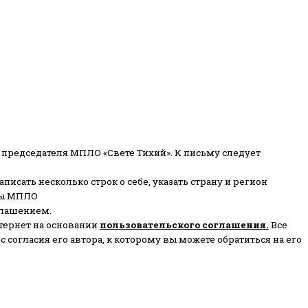
 председателя МПЛО «Свете Тихий».
К письму следует
писать несколько строк о себе, указать страну и регион
ены МПЛО
глашением.
тернет на основании
пользовательского соглашени
я
.
Все
согласия его автора, к которому вы можете обратиться на его