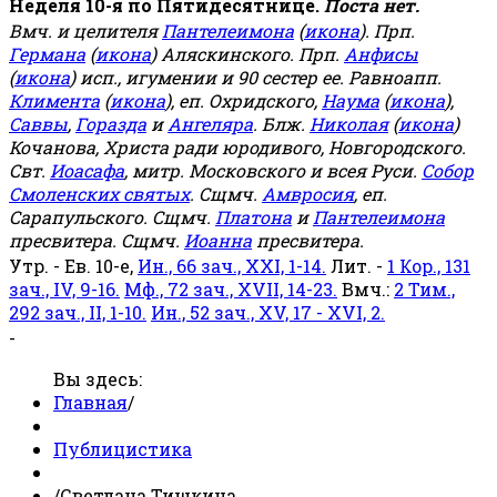
Неделя 10-я по Пятидесятнице.
Поста нет.
Вмч. и целителя
Пантелеимона
(
икона
). Прп.
Германа
(
икона
) Аляскинского. Прп.
Анфисы
(
икона
) исп., игумении и 90 сестер ее. Равноапп.
Климента
(
икона
), еп. Охридского,
Наума
(
икона
),
Саввы
,
Горазда
и
Ангеляра
. Блж.
Николая
(
икона
)
Кочанова, Христа ради юродивого, Новгородского.
Свт.
Иоасафа
, митр. Московского и всея Руси.
Собор
Смоленских святых
. Сщмч.
Амвросия
, еп.
Сарапульского. Сщмч.
Платона
и
Пантелеимона
пресвитера. Сщмч.
Иоанна
пресвитера.
Утр. - Ев. 10-е,
Ин., 66 зач., XXI, 1-14.
Лит. -
1 Кор., 131
зач., IV, 9-16.
Мф., 72 зач., XVII, 14-23.
Вмч.:
2 Тим.,
292 зач., II, 1-10.
Ин., 52 зач., XV, 17 - XVI, 2.
-
Вы здесь:
Главная
/
Публицистика
/
Светлана Тишкина