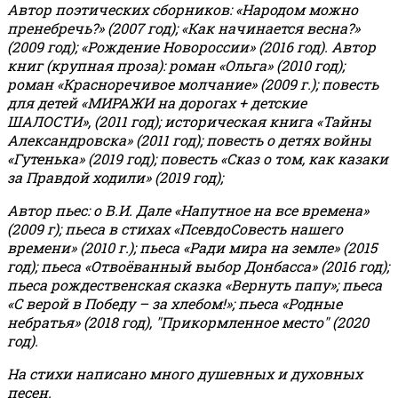
Автор поэтических сборников: «Народом можно
пренебречь?» (2007 год); «Как начинается весна?»
(2009 год); «Рождение Новороссии» (2016 год).
Автор
книг (крупная проза): роман «Ольга» (2010 год);
роман «Красноречивое молчание» (2009 г.); повесть
для детей «МИРАЖИ на дорогах + детские
ШАЛОСТИ», (2011 год); историческая книга «Тайны
Александровска» (2011 год); повесть о детях войны
«Гутенька» (2019 год); повесть «Сказ о том, как казаки
за Правдой ходили» (2019 год);
Автор пьес: о В.И. Дале «Напутное на все времена»
(2009 г); пьеса в стихах «ПсевдоСовесть нашего
времени» (2010 г.); пьеса «Ради мира на земле» (2015
год); пьеса «Отвоёванный выбор Донбасса» (2016 год);
пьеса рождественская сказка «Вернуть папу»; пьеса
«С верой в Победу – за хлебом!»
;
пьеса «Родные
небратья» (2018 год), "Прикормленное место" (2020
год).
На стихи написано много душевных и духовных
песен.