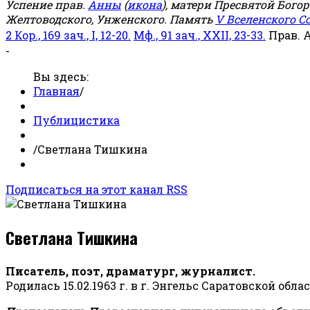
Успение прав.
Анны
(
икона
), матери Пресвятой Бого
Желтоводского, Унженского. Память
V Вселенского С
2 Кор., 169 зач., I, 12-20.
Мф., 91 зач., XXII, 23-33.
Прав. 
-
Вы здесь:
Главная
/
Публицистика
/
Светлана Тишкина
Подписаться на этот канал RSS
Светлана Тишкина
Писатель, поэт, драматург, журналист.
Родилась 15.02.1963 г. в г. Энгельс Саратовской обла