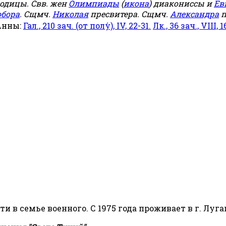
родицы. Свв. жен
Олимпиады
(
икона
) диакониссы и
Ев
обора
. Сщмч.
Николая
пресвитера. Сщмч.
Александра
п
Анны:
Гал., 210 зач. (от полу́), IV, 22-31.
Лк., 36 зач., VIII, 1
сти в семье военного. С 1975 года проживает в г. Луга