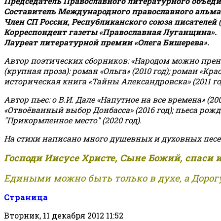
Председатель Православного литературного объедин
Составитель Международного православного альман
Член СП России, Республиканского союза писателей 
Корреспондент газеты «Православная Луганщина»
.
Лауреат литературной премии «Олега Бишерева».
Автор поэтических сборников: «Народом можно пренебре
(крупная проза): роман «Ольга» (2010 год); роман «Кр
историческая книга «Тайны Александровска» (2011 год);
Автор пьес: о В.И. Дале «Напутное на все времена» (200
«Отвоёванный выбор Донбасса» (2016 год); пьеса рожде
"Прикормленное место" (2020 год).
На стихи написано много душевных и духовных песе
Господи Иисусе Христе, Сыне Божий, спаси 
Едиными можно быть только в духе, а Дорогу
Страница
Вторник, 11 декабря 2012 11:52