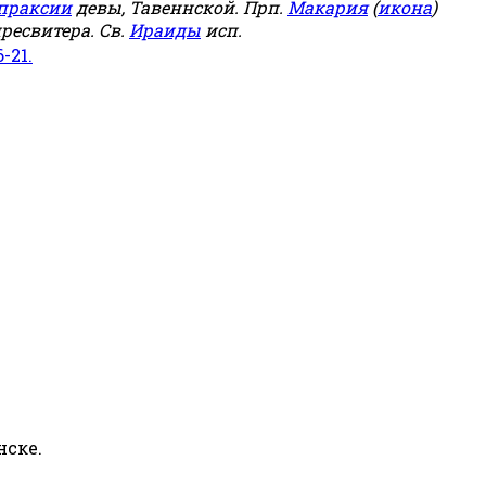
праксии
девы, Тавеннской. Прп.
Макария
(
икона
)
ресвитера. Св.
Ираиды
исп.
6-21.
нске.