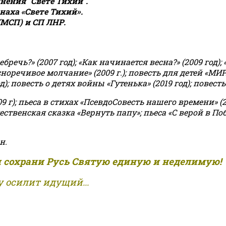
ения "Свете Тихий".
аха «Свете Тихий».
(МСП) и СП ЛНР.
чь?» (2007 год); «Как начинается весна?» (2009 год); 
асноречивое молчание» (2009 г.); повесть для детей «МИ
 повесть о детях войны «Гутенька» (2019 год); повесть 
9 г); пьеса в стихах «ПсевдоСовесть нашего времени» (201
ственская сказка «Вернуть папу»; пьеса «С верой в Поб
н.
и сохрани Русь Святую единую и неделимую!
 осилит идущий...