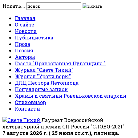
Искать...
Главная
О сайте
Новости
Публицистика
Проза
Поэзия
Авторы
Газета "Православная Луганщина "
Журнал "Свете Тихий"
Журнал "Уроки веры"
ДПЦ Нестора Летописца
Популярные записи
Храмы и святыни Ровеньковской епархии
Стиховизор
Контакты
Лауреат Всероссийской
литературной премии СП России "СЛОВО-2021".
7 августа 2026 г. ( 25 июля ст.ст.), пятница.