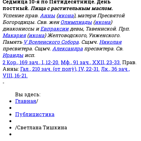
Седмица 10-я по Пятидесятнице. День
постный.
Пища с растительным маслом.
Успение прав.
Анны
(
икона
), матери Пресвятой
Богородицы. Свв. жен
Олимпиады
(
икона
)
диакониссы и
Евпраксии
девы, Тавеннской. Прп.
Макария
(
икона
) Желтоводского, Унженского.
Память
V Вселенского Собора
. Сщмч.
Николая
пресвитера. Сщмч.
Александра
пресвитера. Св.
Ираиды
исп.
2 Кор., 169 зач., I, 12-20.
Мф., 91 зач., XXII, 23-33.
Прав.
Анны:
Гал., 210 зач. (от полу́), IV, 22-31.
Лк., 36 зач.,
VIII, 16-21.
-
Вы здесь:
Главная
/
Публицистика
/
Светлана Тишкина