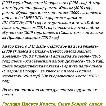
(2009 год); «Рождение Новороссии» (2016 год).
Автор
книг (крупная проза): роман «Ольга» (2010 год);
роман «Красноречивое молчание» (2009 г.); повесть
для детей «МИРАЖИ на дорогах + детские
ШАЛОСТИ», (2011 год); историческая книга «Тайны
Александровска» (2011 год); повесть о детях войны
«Гутенька» (2019 год); повесть «Сказ о том, как казаки
за Правдой ходили» (2019 год);
Автор пьес: о В.И. Дале «Напутное на все времена»
(2009 г); пьеса в стихах «ПсевдоСовесть нашего
времени» (2010 г.); пьеса «Ради мира на земле» (2015
год); пьеса «Отвоёванный выбор Донбасса» (2016 год);
пьеса рождественская сказка «Вернуть папу»; пьеса
«С верой в Победу – за хлебом!»
;
пьеса «Родные
небратья» (2018 год), "Прикормленное место" (2020
год).
На стихи написано много душевных и духовных
песен.
Господи Иисусе Христе, Сыне Божий, спаси