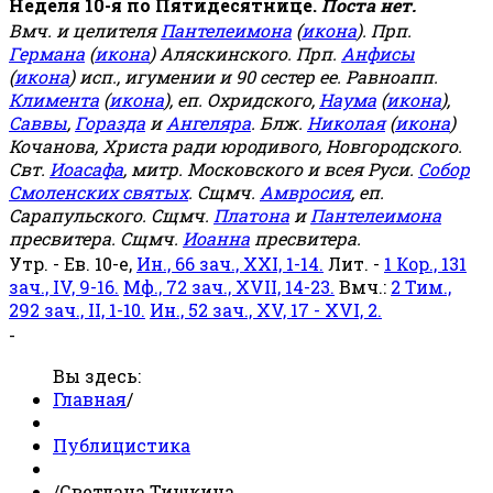
Неделя 10-я по Пятидесятнице.
Поста нет.
Вмч. и целителя
Пантелеимона
(
икона
). Прп.
Германа
(
икона
) Аляскинского. Прп.
Анфисы
(
икона
) исп., игумении и 90 сестер ее. Равноапп.
Климента
(
икона
), еп. Охридского,
Наума
(
икона
),
Саввы
,
Горазда
и
Ангеляра
. Блж.
Николая
(
икона
)
Кочанова, Христа ради юродивого, Новгородского.
Свт.
Иоасафа
, митр. Московского и всея Руси.
Собор
Смоленских святых
. Сщмч.
Амвросия
, еп.
Сарапульского. Сщмч.
Платона
и
Пантелеимона
пресвитера. Сщмч.
Иоанна
пресвитера.
Утр. - Ев. 10-е,
Ин., 66 зач., XXI, 1-14.
Лит. -
1 Кор., 131
зач., IV, 9-16.
Мф., 72 зач., XVII, 14-23.
Вмч.:
2 Тим.,
292 зач., II, 1-10.
Ин., 52 зач., XV, 17 - XVI, 2.
-
Вы здесь:
Главная
/
Публицистика
/
Светлана Тишкина