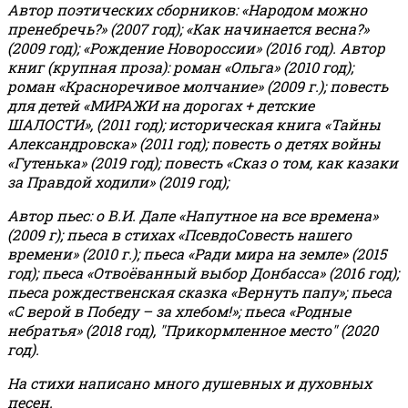
Автор поэтических сборников: «Народом можно
пренебречь?» (2007 год); «Как начинается весна?»
(2009 год); «Рождение Новороссии» (2016 год).
Автор
книг (крупная проза): роман «Ольга» (2010 год);
роман «Красноречивое молчание» (2009 г.); повесть
для детей «МИРАЖИ на дорогах + детские
ШАЛОСТИ», (2011 год); историческая книга «Тайны
Александровска» (2011 год); повесть о детях войны
«Гутенька» (2019 год); повесть «Сказ о том, как казаки
за Правдой ходили» (2019 год);
Автор пьес: о В.И. Дале «Напутное на все времена»
(2009 г); пьеса в стихах «ПсевдоСовесть нашего
времени» (2010 г.); пьеса «Ради мира на земле» (2015
год); пьеса «Отвоёванный выбор Донбасса» (2016 год);
пьеса рождественская сказка «Вернуть папу»; пьеса
«С верой в Победу – за хлебом!»
;
пьеса «Родные
небратья» (2018 год), "Прикормленное место" (2020
год).
На стихи написано много душевных и духовных
песен.