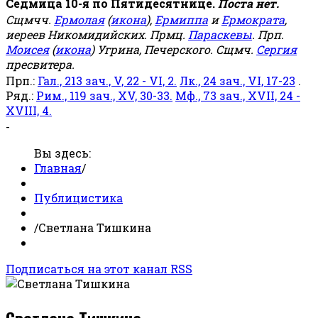
Седмица 10-я по Пятидесятнице.
Поста нет.
Сщмчч.
Ермолая
(
икона
),
Ермиппа
и
Ермократа
,
иереев Никомидийских. Прмц.
Параскевы
. Прп.
Моисея
(
икона
) Угрина, Печерского. Сщмч.
Сергия
пресвитера.
Прп.:
Гал., 213 зач., V, 22 - VI, 2.
Лк., 24 зач., VI, 17-23
.
Ряд.:
Рим., 119 зач., XV, 30-33.
Мф., 73 зач., XVII, 24 -
XVIII, 4.
-
Вы здесь:
Главная
/
Публицистика
/
Светлана Тишкина
Подписаться на этот канал RSS
Светлана Тишкина