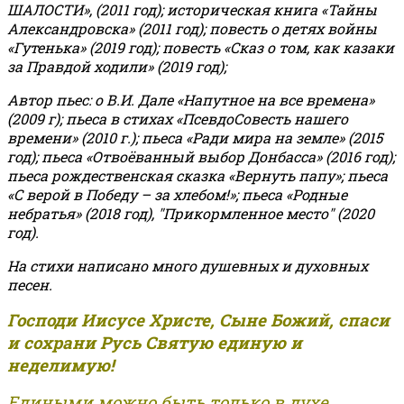
ШАЛОСТИ», (2011 год); историческая книга «Тайны
Александровска» (2011 год); повесть о детях войны
«Гутенька» (2019 год); повесть «Сказ о том, как казаки
за Правдой ходили» (2019 год);
Автор пьес: о В.И. Дале «Напутное на все времена»
(2009 г); пьеса в стихах «ПсевдоСовесть нашего
времени» (2010 г.); пьеса «Ради мира на земле» (2015
год); пьеса «Отвоёванный выбор Донбасса» (2016 год);
пьеса рождественская сказка «Вернуть папу»; пьеса
«С верой в Победу – за хлебом!»
;
пьеса «Родные
небратья» (2018 год), "Прикормленное место" (2020
год).
На стихи написано много душевных и духовных
песен.
Господи Иисусе Христе, Сыне Божий, спаси
и сохрани Русь Святую единую и
неделимую!
Едиными можно быть только в духе,