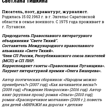
Писатель, поэт, драматург, журналист.
Родилась 15.02.1963 г. в г. Энгельс Саратовской
области в семье военного. С 1975 года проживает в
г. Луганске.
Председатель Православного литературного
объединения "Свете Тихий".
Составитель Международного православного
альманаха «Свете Тихий».
Член СП России, Республиканского союза писателей
(МСП) и СП ЛНР.
Корреспондент газеты «Православная Луганщина»
.
Лауреат литературной премии «Олега Бишерева».
Автор поэтических сборников: «Народом можно
пренебречь?» (2007 год); «Как начинается весна?»
(2009 год); «Рождение Новороссии» (2016 год).
Автор
книг (крупная проза): роман «Ольга» (2010 год);
роман «Красноречивое молчание» (2009 г.); повесть
для детей «МИРАЖИ на дорогах + детские