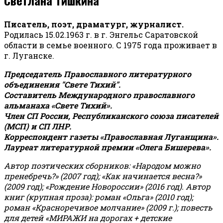
Писатель, поэт, драматург, журналист.
Родилась 15.02.1963 г. в г. Энгельс Саратовской
области в семье военного. С 1975 года проживает в
г. Луганске.
Председатель Православного литературного
объединения "Свете Тихий".
Составитель Международного православного
альманаха «Свете Тихий».
Член СП России, Республиканского союза писателей
(МСП) и СП ЛНР.
Корреспондент газеты «Православная Луганщина»
.
Лауреат литературной премии «Олега Бишерева».
Автор поэтических сборников: «Народом можно
пренебречь?» (2007 год); «Как начинается весна?»
(2009 год); «Рождение Новороссии» (2016 год).
Автор
книг (крупная проза): роман «Ольга» (2010 год);
роман «Красноречивое молчание» (2009 г.); повесть
для детей «МИРАЖИ на дорогах + детские