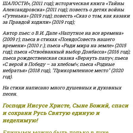
ШАЛОСТИ», (2011 год); историческая книга «Тайны
Александровска» (2011 год); повесть о детях войны
«Гутенька» (2019 год); повесть «Сказ о том, как казаки
за Правдой ходили» (2019 год);
Автор пьес: о В.И. Дале «Напутное на все времена»
(2009 г); пьеса в стихах «ПсевдоСовесть нашего
времени» (2010 г.); пьеса «Ради мира на земле» (2015
год); пьеса «Отвоёванный выбор Донбасса» (2016 год);
пьеса рождественская сказка «Вернуть папу»; пьеса
«С верой в Победу – за хлебом!»
;
пьеса «Родные
небратья» (2018 год), "Прикормленное место" (2020
год).
На стихи написано много душевных и духовных
песен.
Господи Иисусе Христе, Сыне Божий, спаси
и сохрани Русь Святую единую и
неделимую!
Едиными можно быть только в духе,