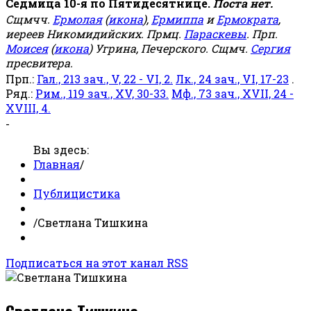
Седмица 10-я по Пятидесятнице.
Поста нет.
Сщмчч.
Ермолая
(
икона
),
Ермиппа
и
Ермократа
,
иереев Никомидийских. Прмц.
Параскевы
. Прп.
Моисея
(
икона
) Угрина, Печерского. Сщмч.
Сергия
пресвитера.
Прп.:
Гал., 213 зач., V, 22 - VI, 2.
Лк., 24 зач., VI, 17-23
.
Ряд.:
Рим., 119 зач., XV, 30-33.
Мф., 73 зач., XVII, 24 -
XVIII, 4.
-
Вы здесь:
Главная
/
Публицистика
/
Светлана Тишкина
Подписаться на этот канал RSS
Светлана Тишкина