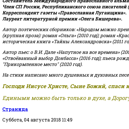
Составитель Международного православного альман
Член СП России, Республиканского союза писателей 
Корреспондент газеты «Православная Луганщина»
.
Лауреат литературной премии «Олега Бишерева».
Автор поэтических сборников: «Народом можно пренебре
(крупная проза): роман «Ольга» (2010 год); роман «Кр
историческая книга «Тайны Александровска» (2011 год);
Автор пьес: о В.И. Дале «Напутное на все времена» (200
«Отвоёванный выбор Донбасса» (2016 год); пьеса рожде
"Прикормленное место" (2020 год).
На стихи написано много душевных и духовных песе
Господи Иисусе Христе, Сыне Божий, спаси 
Едиными можно быть только в духе, а Дорогу
Страница
Суббота, 04 августа 2018 11:49