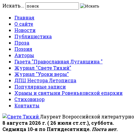
Искать...
Главная
О сайте
Новости
Публицистика
Проза
Поэзия
Авторы
Газета "Православная Луганщина "
Журнал "Свете Тихий"
Журнал "Уроки веры"
ДПЦ Нестора Летописца
Популярные записи
Храмы и святыни Ровеньковской епархии
Стиховизор
Контакты
Лауреат Всероссийской литературно
8 августа 2026 г. ( 26 июля ст.ст.), суббота.
Седмица 10-я по Пятидесятнице.
Поста нет.