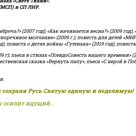
аха «Свете Тихий».
(МСП) и СП ЛНР.
чь?» (2007 год); «Как начинается весна?» (2009 год); 
асноречивое молчание» (2009 г.); повесть для детей «МИ
 повесть о детях войны «Гутенька» (2019 год); повесть 
9 г); пьеса в стихах «ПсевдоСовесть нашего времени» (201
ственская сказка «Вернуть папу»; пьеса «С верой в Поб
н.
и сохрани Русь Святую единую и неделимую!
 осилит идущий...