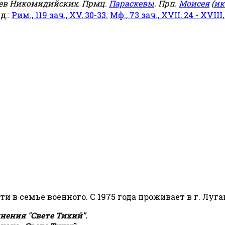
еев Никомидийских. Прмц.
Параскевы
. Прп.
Моисея
(
ик
яд.:
Рим., 119 зач., XV, 30-33.
Мф., 73 зач., XVII, 24 - XVIII,
сти в семье военного. С 1975 года проживает в г. Луга
ения "Свете Тихий".