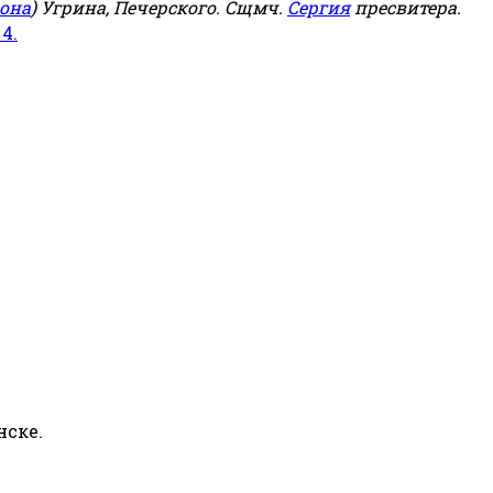
она
) Угрина, Печерского. Сщмч.
Сергия
пресвитера.
 4.
нске.