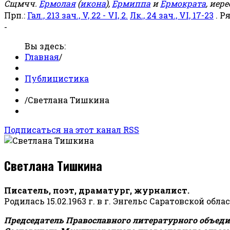
Сщмчч.
Ермолая
(
икона
),
Ермиппа
и
Ермократа
, иер
Прп.:
Гал., 213 зач., V, 22 - VI, 2.
Лк., 24 зач., VI, 17-23
. Р
-
Вы здесь:
Главная
/
Публицистика
/
Светлана Тишкина
Подписаться на этот канал RSS
Светлана Тишкина
Писатель, поэт, драматург, журналист.
Родилась 15.02.1963 г. в г. Энгельс Саратовской обла
Председатель Православного литературного объедин