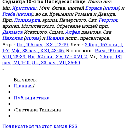
Седмица 10-я по Пятидесятнице.
Поста нет.
Мц.
Христины
. Мчч. блгвв. князей
Бориса
(
икона
) и
Глеба
(
икона
), во св. Крещении Романа и Давида.
Прп.
Поликарпа
, архим. Печерского. Свт.
Георгия
,
архиеп. Могилевского. Обретение мощей прп.
Далмата
Исетского. Сщмч.
Алфея
диакона. Свв.
Николая
(
икона
) и
Иоанна
испп., пресвитеров.
Утр. -
Лк., 106 зач., XXI, 12-19.
Лит. -
2 Кор., 167 зач., I,
1-7.
Мф., 88 зач., XXI, 43-46.
Блгвв. кнн.:
Рим., 99 зач.,
VIII, 28-39.
Ин., 52 зач., XV, 17 - XVI, 2.
Мц.:
2 Кор., 181
зач., VI, 1-10.
Лк., 33 зач., VII, 36-50
.
-
Вы здесь:
Главная
/
Публицистика
/
Светлана Тишкина
Подписаться на этот канал RSS