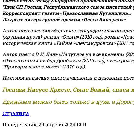
Составитель Международного православного альман
Член СП России, Республиканского союза писателей 
Корреспондент газеты «Православная Луганщина»
.
Лауреат литературной премии «Олега Бишерева».
Автор поэтических сборников: «Народом можно пренебре
(крупная проза): роман «Ольга» (2010 год); роман «Кр
историческая книга «Тайны Александровска» (2011 год);
Автор пьес: о В.И. Дале «Напутное на все времена» (200
«Отвоёванный выбор Донбасса» (2016 год); пьеса рожде
"Прикормленное место" (2020 год).
На стихи написано много душевных и духовных песе
Господи Иисусе Христе, Сыне Божий, спаси 
Едиными можно быть только в духе, а Дорогу
Страница
Понедельник, 29 апреля 2024 13:11