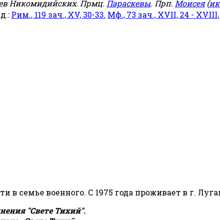
еев Никомидийских. Прмц.
Параскевы
. Прп.
Моисея
(
ик
яд.:
Рим., 119 зач., XV, 30-33.
Мф., 73 зач., XVII, 24 - XVIII,
сти в семье военного. С 1975 года проживает в г. Луга
ения "Свете Тихий".