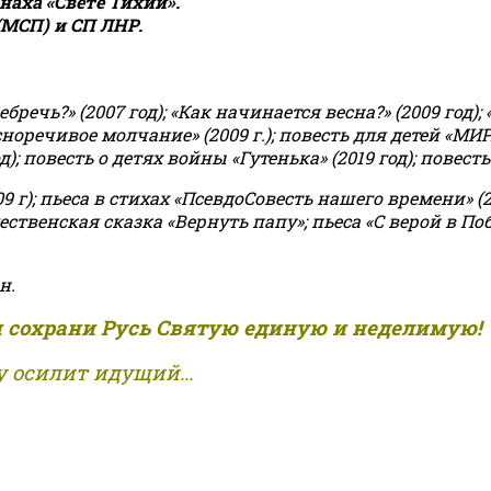
аха «Свете Тихий».
(МСП) и СП ЛНР.
чь?» (2007 год); «Как начинается весна?» (2009 год); 
асноречивое молчание» (2009 г.); повесть для детей «МИ
 повесть о детях войны «Гутенька» (2019 год); повесть 
9 г); пьеса в стихах «ПсевдоСовесть нашего времени» (201
ственская сказка «Вернуть папу»; пьеса «С верой в Поб
н.
и сохрани Русь Святую единую и неделимую!
 осилит идущий...