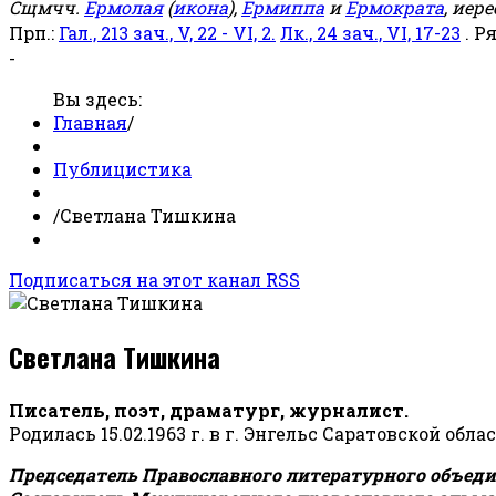
Сщмчч.
Ермолая
(
икона
),
Ермиппа
и
Ермократа
, иер
Прп.:
Гал., 213 зач., V, 22 - VI, 2.
Лк., 24 зач., VI, 17-23
. Р
-
Вы здесь:
Главная
/
Публицистика
/
Светлана Тишкина
Подписаться на этот канал RSS
Светлана Тишкина
Писатель, поэт, драматург, журналист.
Родилась 15.02.1963 г. в г. Энгельс Саратовской обла
Председатель Православного литературного объедин