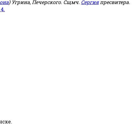
она
) Угрина, Печерского. Сщмч.
Сергия
пресвитера.
 4.
нске.