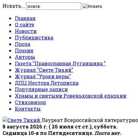
Искать...
Главная
О сайте
Новости
Публицистика
Проза
Поэзия
Авторы
Газета "Православная Луганщина "
Журнал "Свете Тихий"
Журнал "Уроки веры"
ДПЦ Нестора Летописца
Популярные записи
Храмы и святыни Ровеньковской епархии
Стиховизор
Контакты
Лауреат Всероссийской литературно
8 августа 2026 г. ( 26 июля ст.ст.), суббота.
Седмица 10-я по Пятидесятнице.
Поста нет.