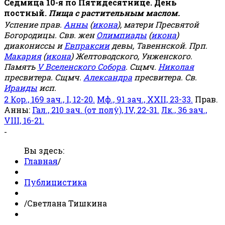
Седмица 10-я по Пятидесятнице. День
постный.
Пища с растительным маслом.
Успение прав.
Анны
(
икона
), матери Пресвятой
Богородицы. Свв. жен
Олимпиады
(
икона
)
диакониссы и
Евпраксии
девы, Тавеннской. Прп.
Макария
(
икона
) Желтоводского, Унженского.
Память
V Вселенского Собора
. Сщмч.
Николая
пресвитера. Сщмч.
Александра
пресвитера. Св.
Ираиды
исп.
2 Кор., 169 зач., I, 12-20.
Мф., 91 зач., XXII, 23-33.
Прав.
Анны:
Гал., 210 зач. (от полу́), IV, 22-31.
Лк., 36 зач.,
VIII, 16-21.
-
Вы здесь:
Главная
/
Публицистика
/
Светлана Тишкина