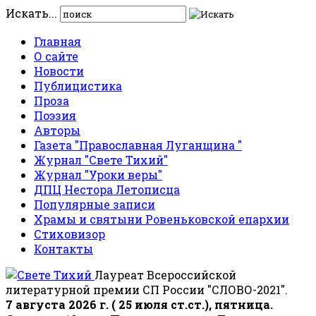
Искать...
Главная
О сайте
Новости
Публицистика
Проза
Поэзия
Авторы
Газета "Православная Луганщина "
Журнал "Свете Тихий"
Журнал "Уроки веры"
ДПЦ Нестора Летописца
Популярные записи
Храмы и святыни Ровеньковской епархии
Стиховизор
Контакты
Лауреат Всероссийской
литературной премии СП России "СЛОВО-2021".
7 августа 2026 г. ( 25 июля ст.ст.), пятница.