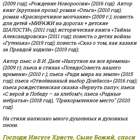
(2009 год); «Рождение Новороссии» (2016 год).
Автор
книг (крупная проза): роман «Ольга» (2010 год);
роман «Красноречивое молчание» (2009 г.); повесть
для детей «МИРАЖИ на дорогах + детские
ШАЛОСТИ», (2011 год); историческая книга «Тайны
Александровска» (2011 год); повесть о детях войны
«Гутенька» (2019 год); повесть «Сказ о том, как казаки
за Правдой ходили» (2019 год);
Автор пьес: о В.И. Дале «Напутное на все времена»
(2009 г); пьеса в стихах «ПсевдоСовесть нашего
времени» (2010 г.); пьеса «Ради мира на земле» (2015
год); пьеса «Отвоёванный выбор Донбасса» (2016 год);
пьеса рождественская сказка «Вернуть папу»; пьеса
«С верой в Победу – за хлебом!»
;
пьеса «Родные
небратья» (2018 год), "Прикормленное место" (2020
год).
На стихи написано много душевных и духовных
песен.
Господи Иисусе Христе, Сыне Божий, спаси