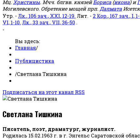
Мц.
Христины
. Мчч. блгвв. князей
Бориса
(
икона
) и
Г
Могилевского. Обретение мощей прп.
Далмата
Исетск
Утр. -
Лк., 106 зач., XXI, 12-19.
Лит. -
2 Кор., 167 зач., I, 1-
VI, 1-10.
Лк., 33 зач., VII, 36-50
.
-
Вы здесь:
Главная
/
Публицистика
/
Светлана Тишкина
Подписаться на этот канал RSS
Светлана Тишкина
Писатель, поэт, драматург, журналист.
Родилась 15.02.1963 г. в г. Энгельс Саратовской обла