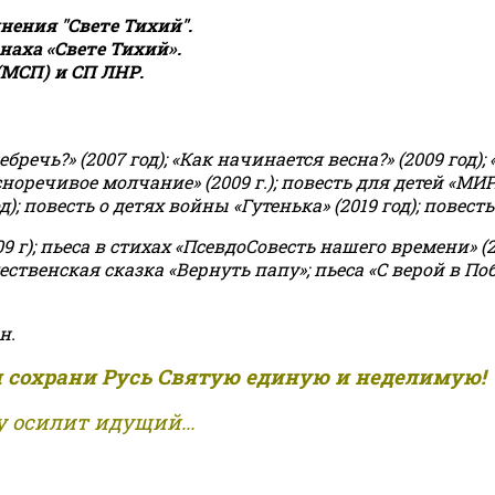
ения "Свете Тихий".
аха «Свете Тихий».
(МСП) и СП ЛНР.
чь?» (2007 год); «Как начинается весна?» (2009 год); 
асноречивое молчание» (2009 г.); повесть для детей «МИ
 повесть о детях войны «Гутенька» (2019 год); повесть 
9 г); пьеса в стихах «ПсевдоСовесть нашего времени» (201
ственская сказка «Вернуть папу»; пьеса «С верой в Поб
н.
и сохрани Русь Святую единую и неделимую!
 осилит идущий...