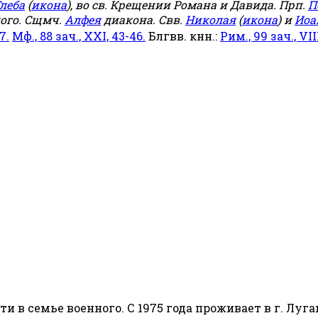
леба
(
икона
), во св. Крещении Романа и Давида. Прп.
П
ого. Сщмч.
Алфея
диакона. Свв.
Николая
(
икона
) и
Иоа
7.
Мф., 88 зач., XXI, 43-46.
Блгвв. кнн.:
Рим., 99 зач., VIII
сти в семье военного. С 1975 года проживает в г. Луга