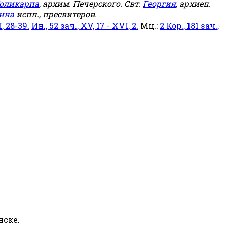
оликарпа
, архим. Печерского. Свт.
Георгия
, архиеп.
нна
испп., пресвитеров.
, 28-39.
Ин., 52 зач., XV, 17 - XVI, 2.
Мц.:
2 Кор., 181 зач.,
нске.