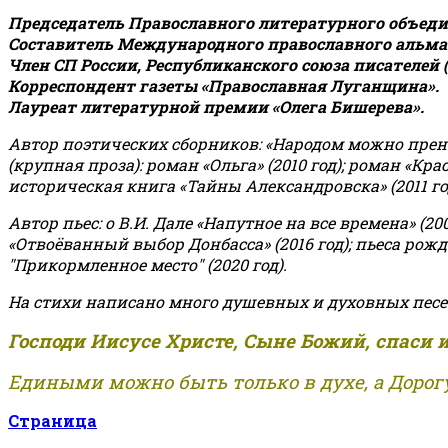
Председатель Православного литературного объедин
Составитель Международного православного альман
Член СП России, Республиканского союза писателей 
Корреспондент газеты «Православная Луганщина»
.
Лауреат литературной премии «Олега Бишерева».
Автор поэтических сборников: «Народом можно пренебре
(крупная проза): роман «Ольга» (2010 год); роман «Кр
историческая книга «Тайны Александровска» (2011 год);
Автор пьес: о В.И. Дале «Напутное на все времена» (200
«Отвоёванный выбор Донбасса» (2016 год); пьеса рожде
"Прикормленное место" (2020 год).
На стихи написано много душевных и духовных песе
Господи Иисусе Христе, Сыне Божий, спаси 
Едиными можно быть только в духе, а Дорогу
Страница