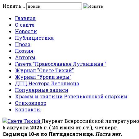
Искать...
Главная
О сайте
Новости
Публицистика
Проза
Поэзия
Авторы
Газета "Православная Луганщина "
Журнал "Свете Тихий"
Журнал "Уроки веры"
ДПЦ Нестора Летописца
Популярные записи
Храмы и святыни Ровеньковской епархии
Стиховизор
Контакты
Лауреат Всероссийской литературно
6 августа 2026 г. ( 24 июля ст.ст.), четверг.
Седмица 10-я по Пятидесятнице.
Поста нет.