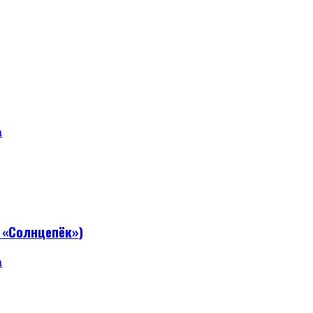
а
 «Солнцепёк»)
а