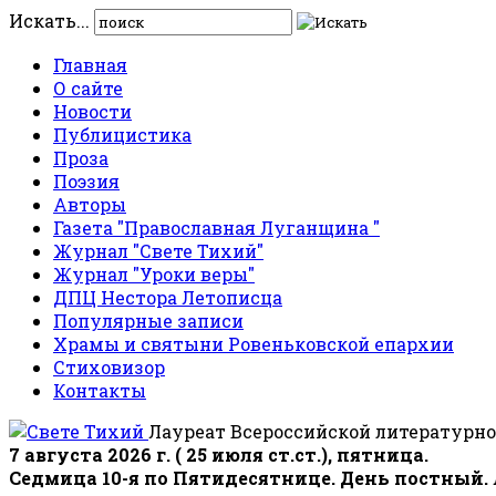
Искать...
Главная
О сайте
Новости
Публицистика
Проза
Поэзия
Авторы
Газета "Православная Луганщина "
Журнал "Свете Тихий"
Журнал "Уроки веры"
ДПЦ Нестора Летописца
Популярные записи
Храмы и святыни Ровеньковской епархии
Стиховизор
Контакты
Лауреат Всероссийской литературно
7 августа 2026 г. ( 25 июля ст.ст.), пятница.
Седмица 10-я по Пятидесятнице. День постный.