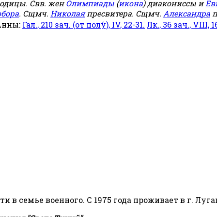
родицы. Свв. жен
Олимпиады
(
икона
) диакониссы и
Ев
обора
. Сщмч.
Николая
пресвитера. Сщмч.
Александра
п
Анны:
Гал., 210 зач. (от полу́), IV, 22-31.
Лк., 36 зач., VIII, 1
сти в семье военного. С 1975 года проживает в г. Луга