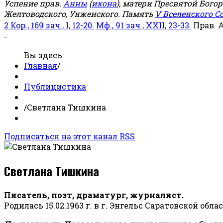
Успение прав.
Анны
(
икона
), матери Пресвятой Бого
Желтоводского, Унженского. Память
V Вселенского С
2 Кор., 169 зач., I, 12-20.
Мф., 91 зач., XXII, 23-33.
Прав. 
-
Вы здесь:
Главная
/
Публицистика
/
Светлана Тишкина
Подписаться на этот канал RSS
Светлана Тишкина
Писатель, поэт, драматург, журналист.
Родилась 15.02.1963 г. в г. Энгельс Саратовской обла