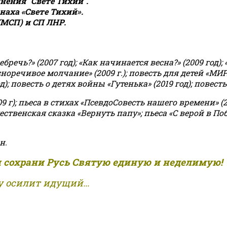
ения "Свете Тихий".
аха «Свете Тихий».
(МСП) и СП ЛНР.
чь?» (2007 год); «Как начинается весна?» (2009 год); 
асноречивое молчание» (2009 г.); повесть для детей «МИ
 повесть о детях войны «Гутенька» (2019 год); повесть 
9 г); пьеса в стихах «ПсевдоСовесть нашего времени» (201
ственская сказка «Вернуть папу»; пьеса «С верой в Поб
н.
и сохрани Русь Святую единую и неделимую!
 осилит идущий...