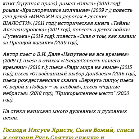
книг (крупная проза): роман «Ольга» (2010 год);
роман «Красноречивое молчание» (2009 г.); повесть
для детей «МИРАЖИ на дорогах + детские
ШАЛОСТИ», (2011 год); историческая книга «Тайны
Александровска» (2011 год); повесть о детях войны
«Гутенька» (2019 год); повесть «Сказ о том, как казаки
за Правдой ходили» (2019 год);
Автор пьес: о В.И. Дале «Напутное на все времена»
(2009 г); пьеса в стихах «ПсевдоСовесть нашего
времени» (2010 г.); пьеса «Ради мира на земле» (2015
год); пьеса «Отвоёванный выбор Донбасса» (2016 год);
пьеса рождественская сказка «Вернуть папу»; пьеса
«С верой в Победу – за хлебом!»
;
пьеса «Родные
небратья» (2018 год), "Прикормленное место" (2020
год).
На стихи написано много душевных и духовных
песен.
Господи Иисусе Христе, Сыне Божий, спаси
и сохрани Русь Святую единую и