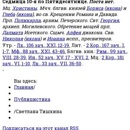
Седмица 10-я по Пятидесятнице.
Поста нет.
Мц.
Христины
. Мчч. блгвв. князей
Бориса
(
икона
) и
Глеба
(
икона
), во св. Крещении Романа и Давида.
Прп.
Поликарпа
, архим. Печерского. Свт.
Георгия
,
архиеп. Могилевского. Обретение мощей прп.
Далмата
Исетского. Сщмч.
Алфея
диакона. Свв.
Николая
(
икона
) и
Иоанна
испп., пресвитеров.
Утр. -
Лк., 106 зач., XXI, 12-19.
Лит. -
2 Кор., 167 зач., I,
1-7.
Мф., 88 зач., XXI, 43-46.
Блгвв. кнн.:
Рим., 99 зач.,
VIII, 28-39.
Ин., 52 зач., XV, 17 - XVI, 2.
Мц.:
2 Кор., 181
зач., VI, 1-10.
Лк., 33 зач., VII, 36-50
.
-
Вы здесь:
Главная
/
Публицистика
/
Светлана Тишкина
Подписаться на этот канал RSS