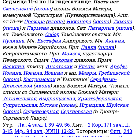
Седмица 11-я по Пятидесятнице.
Поста нет.
Смоленской
(
икона
) иконы Божией Матери,
именуемой "Одигитрия" (Путеводительница). Апп.
от 70-ти
Прохора
(
икона
),
Никанора
(
икона
),
Тимона
(
икона
) и
Пармена
диаконов. Свт.
Питирима
(
икона
),
еп. Тамбовского.
Собор
Тамбовских святых. Мч.
Иулиана
. Мч.
Евстафия
Анкирского. Мч.
Акакия
,
иже в Милете Карийском. Прп.
Павла
(
икона
)
Ксиропотамского. Прп.
Моисея
, чудотворца
Печерского. Сщмч.
Николая
диакона. Прмч.
Василия
, прмцц.
Анастасии
и
Елены
, мчч.
Арефы
,
Иоанна
,
Иоанна
,
Иоанна
и мц.
Мавры
.
Гребневской
(
икона
),
Костромской
и"Умиление"
Серафимо-
Дивеевской
(
икона
) икон Божией Матери. Чтимые
списки со Смоленской иконы Божией Матери:
Устюженская
,
Выдропусская
,
Христофоровская
,
Супрасльская
,
Югская
(
икона
),
Игрицкая
,
Шуйская
(
икона
),
Седмиезерная
,
Сергиевская
(в Троице-
Сергиевой Лавре).
Утр. -
Лк., 4 зач., I, 39-49, 56.
Лит. -
2 Кор., 171 зач., II,
3-15.
Мф., 94 зач., XXIII, 13-22.
Богородицы:
Флп., 240