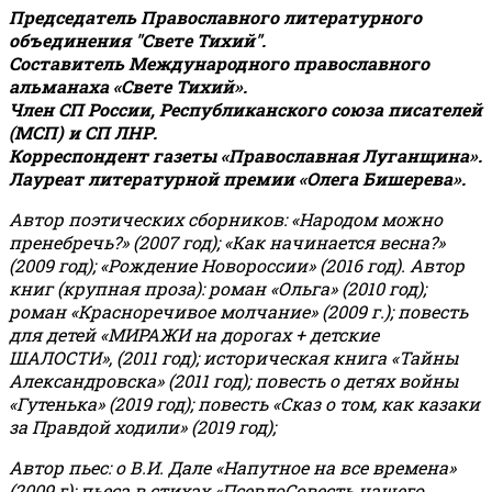
Председатель Православного литературного
объединения "Свете Тихий".
Составитель Международного православного
альманаха «Свете Тихий».
Член СП России, Республиканского союза писателей
(МСП) и СП ЛНР.
Корреспондент газеты «Православная Луганщина»
.
Лауреат литературной премии «Олега Бишерева».
Автор поэтических сборников: «Народом можно
пренебречь?» (2007 год); «Как начинается весна?»
(2009 год); «Рождение Новороссии» (2016 год).
Автор
книг (крупная проза): роман «Ольга» (2010 год);
роман «Красноречивое молчание» (2009 г.); повесть
для детей «МИРАЖИ на дорогах + детские
ШАЛОСТИ», (2011 год); историческая книга «Тайны
Александровска» (2011 год); повесть о детях войны
«Гутенька» (2019 год); повесть «Сказ о том, как казаки
за Правдой ходили» (2019 год);
Автор пьес: о В.И. Дале «Напутное на все времена»
(2009 г); пьеса в стихах «ПсевдоСовесть нашего