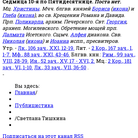
Седмица 10-я по Пятидесятнице.
Поста нет.
Мц.
Христины
. Мчч. блгвв. князей
Бориса
(
икона
) и
Глеба
(
икона
), во св. Крещении Романа и Давида.
Прп.
Поликарпа
, архим. Печерского. Свт.
Георгия
,
архиеп. Могилевского. Обретение мощей прп.
Далмата
Исетского. Сщмч.
Алфея
диакона. Свв.
Николая
(
икона
) и
Иоанна
испп., пресвитеров.
Утр. -
Лк., 106 зач., XXI, 12-19.
Лит. -
2 Кор., 167 зач., I,
1-7.
Мф., 88 зач., XXI, 43-46.
Блгвв. кнн.:
Рим., 99 зач.,
VIII, 28-39.
Ин., 52 зач., XV, 17 - XVI, 2.
Мц.:
2 Кор., 181
зач., VI, 1-10.
Лк., 33 зач., VII, 36-50
.
-
Вы здесь:
Главная
/
Публицистика
/
Светлана Тишкина
Подписаться на этот канал RSS