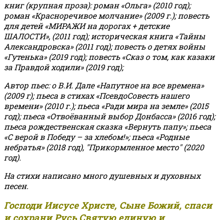
книг (крупная проза): роман «Ольга» (2010 год);
роман «Красноречивое молчание» (2009 г.); повесть
для детей «МИРАЖИ на дорогах + детские
ШАЛОСТИ», (2011 год); историческая книга «Тайны
Александровска» (2011 год); повесть о детях войны
«Гутенька» (2019 год); повесть «Сказ о том, как казаки
за Правдой ходили» (2019 год);
Автор пьес: о В.И. Дале «Напутное на все времена»
(2009 г); пьеса в стихах «ПсевдоСовесть нашего
времени» (2010 г.); пьеса «Ради мира на земле» (2015
год); пьеса «Отвоёванный выбор Донбасса» (2016 год);
пьеса рождественская сказка «Вернуть папу»; пьеса
«С верой в Победу – за хлебом!»
;
пьеса «Родные
небратья» (2018 год), "Прикормленное место" (2020
год).
На стихи написано много душевных и духовных
песен.
Господи Иисусе Христе, Сыне Божий, спаси
и сохрани Русь Святую единую и