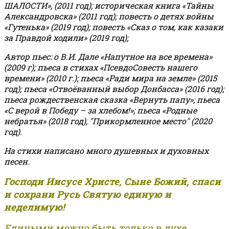
ШАЛОСТИ», (2011 год); историческая книга «Тайны
Александровска» (2011 год); повесть о детях войны
«Гутенька» (2019 год); повесть «Сказ о том, как казаки
за Правдой ходили» (2019 год);
Автор пьес: о В.И. Дале «Напутное на все времена»
(2009 г); пьеса в стихах «ПсевдоСовесть нашего
времени» (2010 г.); пьеса «Ради мира на земле» (2015
год); пьеса «Отвоёванный выбор Донбасса» (2016 год);
пьеса рождественская сказка «Вернуть папу»; пьеса
«С верой в Победу – за хлебом!»
;
пьеса «Родные
небратья» (2018 год), "Прикормленное место" (2020
год).
На стихи написано много душевных и духовных
песен.
Господи Иисусе Христе, Сыне Божий, спаси
и сохрани Русь Святую единую и
неделимую!
Едиными можно быть только в духе,