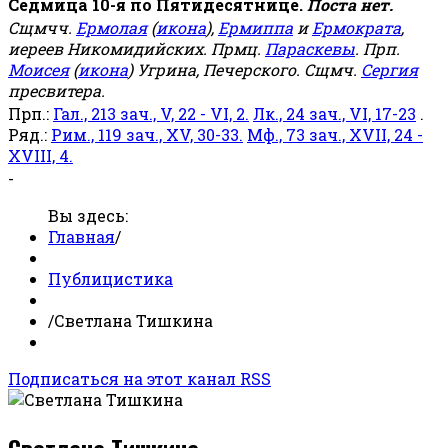
Седмица 10-я по Пятидесятнице.
Поста нет.
Сщмчч.
Ермолая
(
икона
),
Ермиппа
и
Ермократа
,
иереев Никомидийских. Прмц.
Параскевы
. Прп.
Моисея
(
икона
) Угрина, Печерского. Сщмч.
Сергия
пресвитера.
Прп.:
Гал., 213 зач., V, 22 - VI, 2.
Лк., 24 зач., VI, 17-23
.
Ряд.:
Рим., 119 зач., XV, 30-33.
Мф., 73 зач., XVII, 24 -
XVIII, 4.
-
Вы здесь:
Главная
/
Публицистика
/
Светлана Тишкина
Подписаться на этот канал RSS
Светлана Тишкина