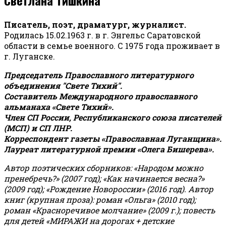
Писатель, поэт, драматург, журналист.
Родилась 15.02.1963 г. в г. Энгельс Саратовской
области в семье военного. С 1975 года проживает в
г. Луганске.
Председатель Православного литературного
объединения "Свете Тихий".
Составитель Международного православного
альманаха «Свете Тихий».
Член СП России, Республиканского союза писателей
(МСП) и СП ЛНР.
Корреспондент газеты «Православная Луганщина»
.
Лауреат литературной премии «Олега Бишерева».
Автор поэтических сборников: «Народом можно
пренебречь?» (2007 год); «Как начинается весна?»
(2009 год); «Рождение Новороссии» (2016 год).
Автор
книг (крупная проза): роман «Ольга» (2010 год);
роман «Красноречивое молчание» (2009 г.); повесть
для детей «МИРАЖИ на дорогах + детские