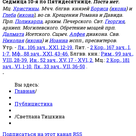
Седмица 10-я по Пятидесятнице.
Поста нет.
Мц.
Христины
. Мчч. блгвв. князей
Бориса
(
икона
) и
Глеба
(
икона
), во св. Крещении Романа и Давида.
Прп.
Поликарпа
, архим. Печерского. Свт.
Георгия
,
архиеп. Могилевского. Обретение мощей прп.
Далмата
Исетского. Сщмч.
Алфея
диакона. Свв.
Николая
(
икона
) и
Иоанна
испп., пресвитеров.
Утр. -
Лк., 106 зач., XXI, 12-19.
Лит. -
2 Кор., 167 зач., I,
1-7.
Мф., 88 зач., XXI, 43-46.
Блгвв. кнн.:
Рим., 99 зач.,
VIII, 28-39.
Ин., 52 зач., XV, 17 - XVI, 2.
Мц.:
2 Кор., 181
зач., VI, 1-10.
Лк., 33 зач., VII, 36-50
.
-
Вы здесь:
Главная
/
Публицистика
/
Светлана Тишкина
Подписаться на этот канал RSS