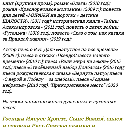
книг (крупная проза): роман «Ольга» (2010 год);
роман «Красноречивое молчание» (2009 г.); повесть
для детей «МИРАЖИ на дорогах + детские
ШАЛОСТИ», (2011 год); историческая книга «Тайны
Александровска» (2011 год); повесть о детях войны
«Гутенька» (2019 год); повесть «Сказ о том, как казаки
за Правдой ходили» (2019 год);
Автор пьес: о В.И. Дале «Напутное на все времена»
(2009 г); пьеса в стихах «ПсевдоСовесть нашего
времени» (2010 г.); пьеса «Ради мира на земле» (2015
год); пьеса «Отвоёванный выбор Донбасса» (2016 год);
пьеса рождественская сказка «Вернуть папу»; пьеса
«С верой в Победу – за хлебом!»
;
пьеса «Родные
небратья» (2018 год), "Прикормленное место" (2020
год).
На стихи написано много душевных и духовных
песен.
Господи Иисусе Христе, Сыне Божий, спаси
и сохрани Русь Святую единую и